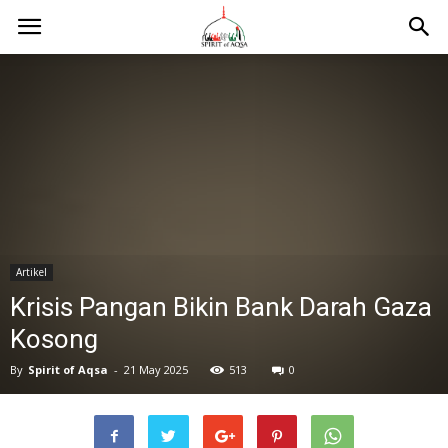
Artikel
Krisis Pangan Bikin Bank Darah Gaza
Kosong
By
Spirit of Aqsa
-
21 May 2025
513
0