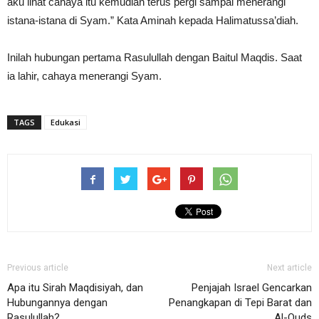
aku lihat cahaya itu kemudian terus pergi sampai menerangi
istana-istana di Syam.” Kata Aminah kepada Halimatussa’diah.
Inilah hubungan pertama Rasulullah dengan Baitul Maqdis. Saat
ia lahir, cahaya menerangi Syam.
TAGS
Edukasi
Previous article
Next article
Apa itu Sirah Maqdisiyah, dan
Penjajah Israel Gencarkan
Hubungannya dengan
Penangkapan di Tepi Barat dan
Rasulullah?
Al-Quds