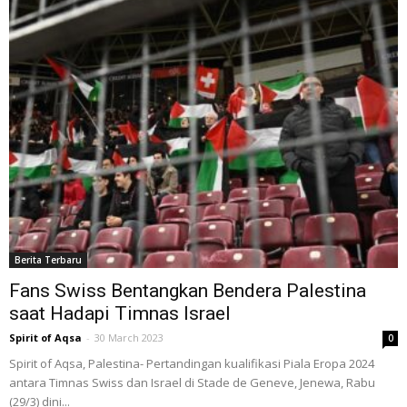
Berita Terbaru
Fans Swiss Bentangkan Bendera Palestina
saat Hadapi Timnas Israel
Spirit of Aqsa
-
30 March 2023
0
Spirit of Aqsa, Palestina- Pertandingan kualifikasi Piala Eropa 2024
antara Timnas Swiss dan Israel di Stade de Geneve, Jenewa, Rabu
(29/3) dini...