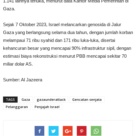
1.141 lainnya terluka, menurut data Kantor Media Pemerintah di
Gaza.
Sejak 7 Oktober 2023, Israel melancarkan genosida di Jalur
Gaza yang berlangsung selama dua tahun, dengan jumlah korban
melampaui 71 ribu syahid dan 171 ribu luka-luka, disertai
kehancuran besar yang mencapai 90% infrastruktur sipil, dengan
estimasi biaya rekonstruksi menurut PBB mencapai sekitar 70
miliar dolar AS.
Sumber: Al Jazeera
TAGS
Gaza
gazaunderattack
Gencatan senjata
Pelanggaran
Penjajah Israel