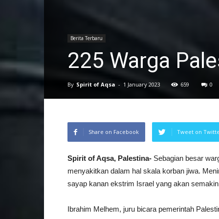
Berita Terbaru
225 Warga Pale
By
Spirit of Aqsa
-
1 January 2023
659
0
Share on Facebook
Tweet on Twitt
Spirit of Aqsa, Palestina-
Sebagian besar warg
menyakitkan dalam hal skala korban jiwa. Menin
sayap kanan ekstrim Israel yang akan semaki
Ibrahim Melhem, juru bicara pemerintah Palest