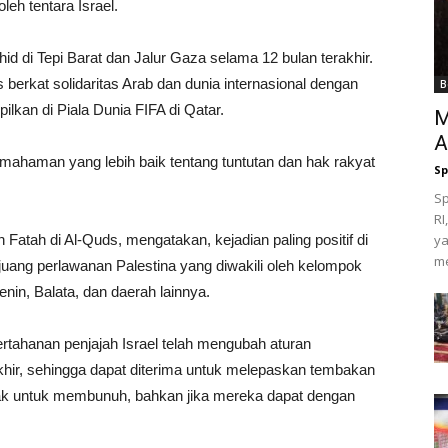
leh tentara Israel.
d di Tepi Barat dan Jalur Gaza selama 12 bulan terakhir.
berkat solidaritas Arab dan dunia internasional dengan
B
ilkan di Piala Dunia FIFA di Qatar.
M
A
emahaman yang lebih baik tentang tuntutan dan hak rakyat
Sp
Sp
RI
tah di Al-Quds, mengatakan, kejadian paling positif di
ya
me
uang perlawanan Palestina yang diwakili oleh kelompok
nin, Balata, dan daerah lainnya.
tahanan penjajah Israel telah mengubah aturan
khir, sehingga dapat diterima untuk melepaskan tembakan
k untuk membunuh, bahkan jika mereka dapat dengan