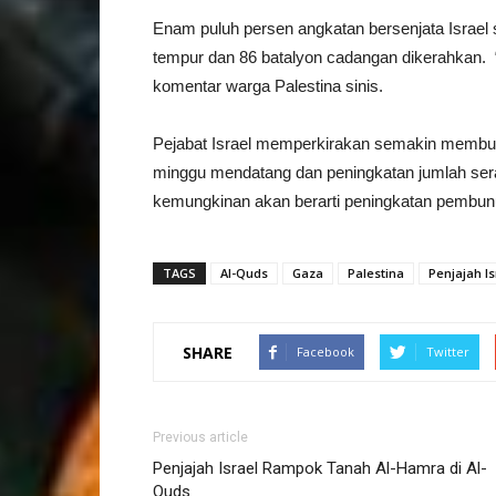
Enam puluh persen angkatan bersenjata Israel sa
tempur dan 86 batalyon cadangan dikerahkan. 
komentar warga Palestina sinis.
Pejabat Israel memperkirakan semakin membur
minggu mendatang dan peningkatan jumlah ser
kemungkinan akan berarti peningkatan pembun
TAGS
Al-Quds
Gaza
Palestina
Penjajah Is
SHARE
Facebook
Twitter
Previous article
Penjajah Israel Rampok Tanah Al-Hamra di Al-
Quds