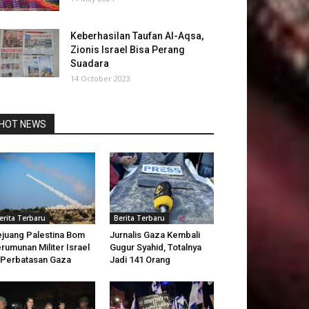
Keberhasilan Taufan Al-Aqsa,
Zionis Israel Bisa Perang
Suadara
14 October 2023
HOT NEWS
erita Terbaru
Berita Terbaru
juang Palestina Bom
Jurnalis Gaza Kembali
rumunan Militer Israel
Gugur Syahid, Totalnya
 Perbatasan Gaza
Jadi 141 Orang