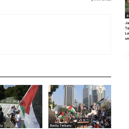
B
Ja
T
Le
un
ru
Berita Terbaru