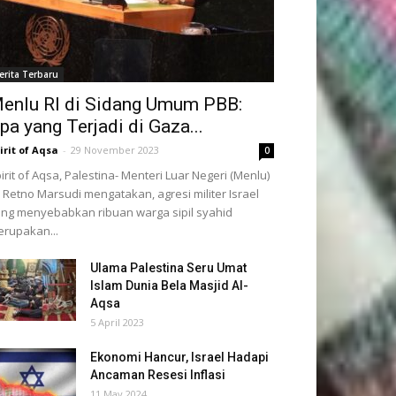
erita Terbaru
enlu RI di Sidang Umum PBB:
pa yang Terjadi di Gaza...
irit of Aqsa
-
29 November 2023
0
irit of Aqsa, Palestina- Menteri Luar Negeri (Menlu)
, Retno Marsudi mengatakan, agresi militer Israel
ng menyebabkan ribuan warga sipil syahid
rupakan...
Ulama Palestina Seru Umat
Islam Dunia Bela Masjid Al-
Aqsa
5 April 2023
Ekonomi Hancur, Israel Hadapi
Ancaman Resesi Inflasi
11 May 2024