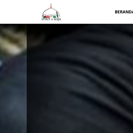
Spirit
BERAND
of
Aqsa