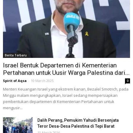
Berita Terbaru
Israel Bentuk Departemen di Kementerian
Pertahanan untuk Uusir Warga Palestina dari...
Spirit of Aqsa
-
10 March 2025
0
Menteri Keuangan Israel yang ekstrem kanan, Bezalel Smotrich, pada
Minggu malam mengungkapkan, Israel sedang mempersiapkan
pembentukan departemen di Kementerian Pertahanan untuk
mengusir...
Dalih Perang, Pemukim Yahudi Bersenjata
Teror Desa-Desa Palestina di Tepi Barat
10 March 2026