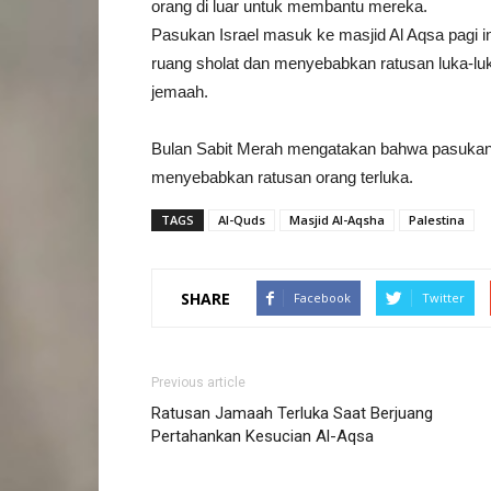
orang di luar untuk membantu mereka.
Pasukan Israel masuk ke masjid Al Aqsa pagi i
ruang sholat dan menyebabkan ratusan luka-lu
jemaah.
Bulan Sabit Merah mengatakan bahwa pasukan
menyebabkan ratusan orang terluka.
TAGS
Al-Quds
Masjid Al-Aqsha
Palestina
SHARE
Facebook
Twitter
Previous article
Ratusan Jamaah Terluka Saat Berjuang
Pertahankan Kesucian Al-Aqsa