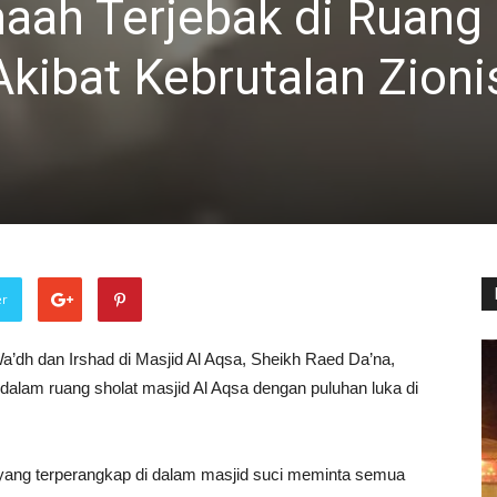
aah Terjebak di Ruang
Akibat Kebrutalan Zioni
er
a’dh dan Irshad di Masjid Al Aqsa, Sheikh Raed Da’na,
 dalam ruang sholat masjid Al Aqsa dengan puluhan luka di
ang terperangkap di dalam masjid suci meminta semua