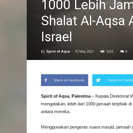
1000 Lebih Jam
Shalat Al-Aqsa 
Israel
By
Spirit of Aqsa
-
10 May 2021
1226
0
Share on Facebook
Tweet on Twitt
Spirit of Aqsa, Palestina
– Kepala Direktorat W
mengatakan, lebih dari 1000 jamaah terjebak di
antara mereka.
Menggunakan pengeras suara masjid, jamaah y