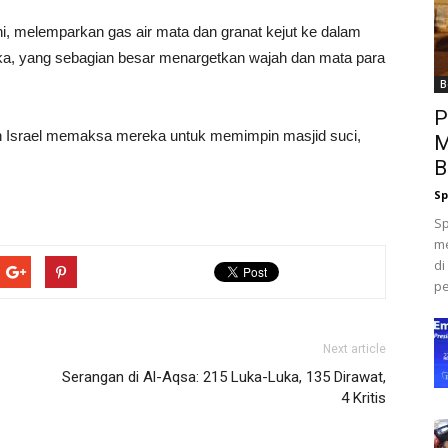
ni, melemparkan gas air mata dan granat kejut ke dalam
ka, yang sebagian besar menargetkan wajah dan mata para
B
P
 Israel memaksa mereka untuk memimpin masjid suci,
M
B
Sp
Sp
me
di
pe
Next article
Serangan di Al-Aqsa: 215 Luka-Luka, 135 Dirawat,
4 Kritis