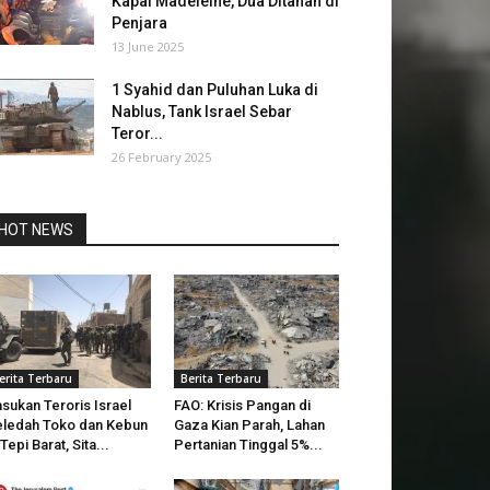
Kapal Madeleine, Dua Ditahan di
Penjara
13 June 2025
1 Syahid dan Puluhan Luka di
Nablus, Tank Israel Sebar
Teror...
26 February 2025
HOT NEWS
erita Terbaru
Berita Terbaru
sukan Teroris Israel
FAO: Krisis Pangan di
ledah Toko dan Kebun
Gaza Kian Parah, Lahan
 Tepi Barat, Sita...
Pertanian Tinggal 5%...