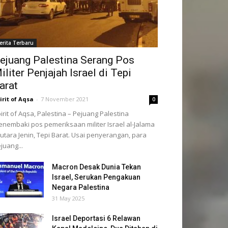
erita Terbaru
ejuang Palestina Serang Pos
iliter Penjajah Israel di Tepi
arat
irit of Aqsa
-
7 November 2021
0
irit of Aqsa, Palestina – Pejuang Palestina
nembaki pos pemeriksaan militer Israel al-Jalama
 utara Jenin, Tepi Barat. Usai penyerangan, para
juang...
Macron Desak Dunia Tekan
Israel, Serukan Pengakuan
Negara Palestina
31 May 2025
Israel Deportasi 6 Relawan