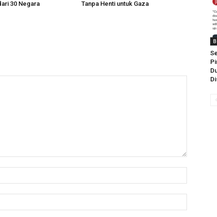
dari 30 Negara
Tanpa Henti untuk Gaza
B
Se
Pi
Du
Di