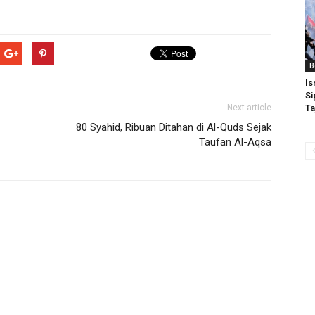
B
Is
Si
Next article
Ta
80 Syahid, Ribuan Ditahan di Al-Quds Sejak
Taufan Al-Aqsa