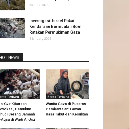
29 June 2020
Investigasi: Israel Pakai
Kendaraan Bermuatan Bom
Ratakan Permukiman Gaza
6 January 2026
HOT NEWS
erita Terbaru
Berita Terbaru
n-Gvir Kibarkan
Wanita Gaza di Pusaran
ovokasi, Pemukim
Pembantaian: Lawan
hudi Serang Jamaah
Rasa Takut dan Kesulitan
-Aqsa di Wadi Al-Joz