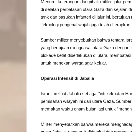
Menurut keterangan dari pihak militer, jalur pe
di selatan perbatasan utara Gaza dan sejalan d
tank dan pasukan infanteri di jalur ini, bertuju
Teknologi pengenal wajah juga telah diterapk
Sumber militer menyebutkan bahwa tentara Isra
yang bertujuan menguasai utara Gaza dengan m
blokade ketat diberlakukan di utara, membatas
untuk menekan warga agar keluar.
Operasi Intensif di Jabalia
Israel melihat Jabalia sebagai “inti kekuatan 
pemisahan wilayah ini dari utara Gaza. Sumber 
memakan waktu enam bulan lagi untuk “menghan
Militer menyebutkan bahwa mereka menghadapi t
puing Jabalia, yang sulit dideteksi dan mematika