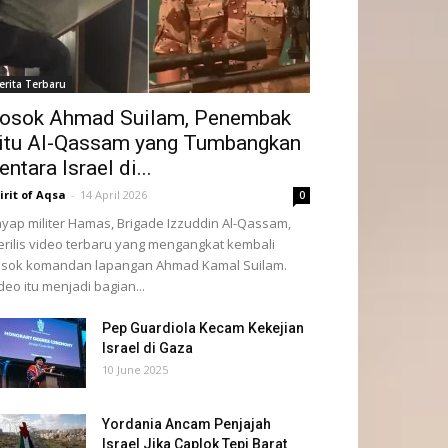
erita Terbaru
osok Ahmad Suilam, Penembak
itu Al-Qassam yang Tumbangkan
entara Israel di...
irit of Aqsa
-
14 April 2026
0
yap militer Hamas, Brigade Izzuddin Al-Qassam,
rilis video terbaru yang mengangkat kembali
sok komandan lapangan Ahmad Kamal Suilam.
deo itu menjadi bagian...
Pep Guardiola Kecam Kekejian
Israel di Gaza
10 June 2025
Yordania Ancam Penjajah
Israel Jika Caplok Tepi Barat