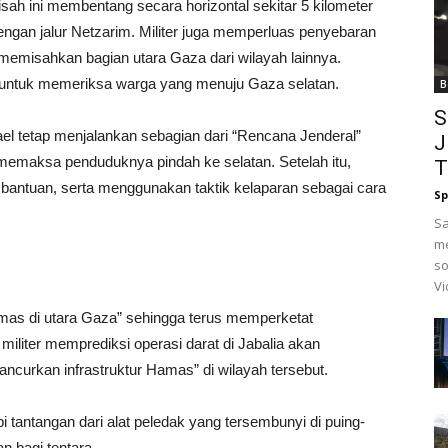
misah ini membentang secara horizontal sekitar 5 kilometer
engan jalur Netzarim. Militer juga memperluas penyebaran
an memisahkan bagian utara Gaza dari wilayah lainnya.
an untuk memeriksa warga yang menuju Gaza selatan.
B
S
el tetap menjalankan sebagian dari “Rencana Jenderal”
J
emaksa penduduknya pindah ke selatan. Setelah itu,
T
i bantuan, serta menggunakan taktik kelaparan sebagai cara
Sp
Sa
me
so
Vi
Hamas di utara Gaza” sehingga terus memperketat
militer memprediksi operasi darat di Jabalia akan
curkan infrastruktur Hamas” di wilayah tersebut.
antangan dari alat peledak yang tersembunyi di puing-
n bagi tentara.