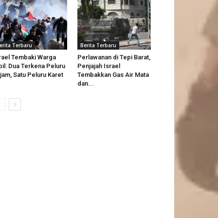
erita Terbaru
Berita Terbaru
rael Tembaki Warga
Perlawanan di Tepi Barat,
pil: Dua Terkena Peluru
Penjajah Israel
jam, Satu Peluru Karet
Tembakkan Gas Air Mata
dan...