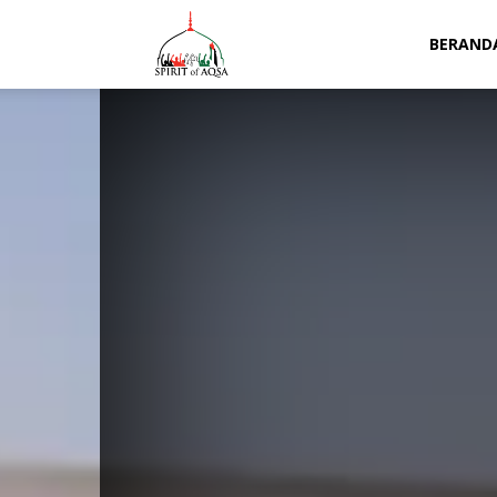
Spirit
BERAND
of
Aqsa