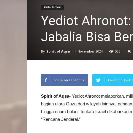
Berita Terbaru
Yediot Ahronot: 
Jabalia Bisa Be
By
Spirit of Aqsa
-
4 November 2024
535
Share on Facebook
Tweet on Twitt
Spirit of Aqsa-
Yediot Ahronot melaporkan, mil
bagian utara Gaza dari wilayah lainnya, dengan
hingga enam bulan. Tentara Israel dikabarkan m
“Rencana Jenderal.”