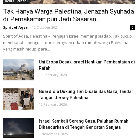
Berita Terbaru
Tak Hanya Warga Palestina, Jenazah Syuhada
di Pemakaman pun Jadi Sasaran...
Spirit of Aqsa
-
12 October 2021
0
Spirit of Aqsa, Palestina – Penjajah Israel memang biadab. Tak cukup
membunuh, mengusir dan menghancurkan rumah warga Palestina
yang masih hidup, para...
Uni Eropa Desak Israel Hentikan Pembantaian di
Rafah
19 February 2024
Guardiola Dukung Tim Disabilitas Gaza, Tanda
Tangan Jersey Palestina
13 February 2026
Israel Kembali Serang Gaza, Puluhan Rumah
Dihancurkan di Tengah Gencatan Senjata
3 November 2025