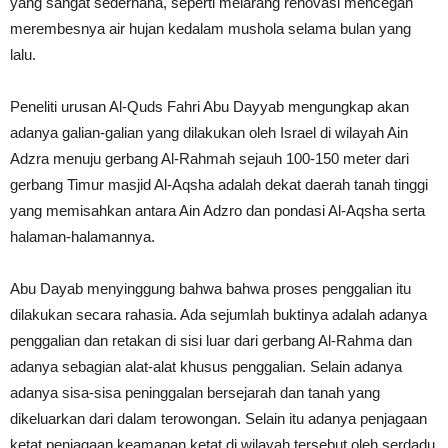
yang sangat sederhana, seperti melarang renovasi mencegah
merembesnya air hujan kedalam mushola selama bul
an yang
lalu.
Peneliti urusan Al-Quds Fahri Abu Dayyab mengungkap akan
adanya galian-galian yang dilakukan oleh Israel di wilayah Ain
Adzra menuju gerbang Al-Rahmah sejauh 100-150 meter dari
gerbang Timur masjid Al-Aqsha adalah dekat daerah tanah tinggi
yang memisahkan antara Ain Adzro dan pondasi Al-Aqsha serta
halaman-halamannya.
Abu Dayab menyinggung bahwa bahwa proses penggalian itu
dilakukan secara rahasia. Ada sejumlah buktinya adalah adanya
penggalian dan retakan di sisi luar dari gerbang Al-Rahma dan
adanya sebagian alat-alat khusus penggalian. Selain adanya
adanya sisa-sisa peninggalan bersejarah dan tanah yang
dikeluarkan dari dalam terowongan. Selain itu adanya penjagaan
ketat penjagaan keamanan ketat di wilayah tersebut oleh serdadu