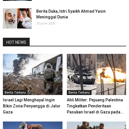
Berita Duka, Istri Syaikh Ahmad Yasin
Meninggal Dunia
25 June 2020
HOT NEWS
Berita Terbaru
Berita Terbaru
Israel Lagi Menghayal Ingin
Ahli Militer: Pejuang Palestina
Bikin Zona Penyangga di Jalur
Tingkatkan Penderitaan
Gaza
Pasukan Israel di Gaza pada...