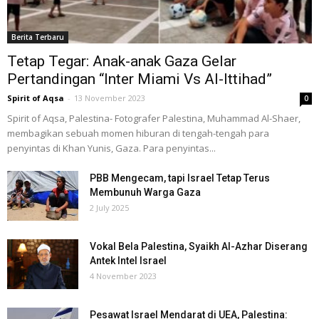
Berita Terbaru
Tetap Tegar: Anak-anak Gaza Gelar
Pertandingan “Inter Miami Vs Al-Ittihad”
Spirit of Aqsa
-
13 November 2023
0
Spirit of Aqsa, Palestina- Fotografer Palestina, Muhammad Al-Shaer,
membagikan sebuah momen hiburan di tengah-tengah para
penyintas di Khan Yunis, Gaza. Para penyintas...
PBB Mengecam, tapi Israel Tetap Terus
Membunuh Warga Gaza
2 July 2025
Vokal Bela Palestina, Syaikh Al-Azhar Diserang
Antek Intel Israel
4 November 2023
Pesawat Israel Mendarat di UEA, Palestina: