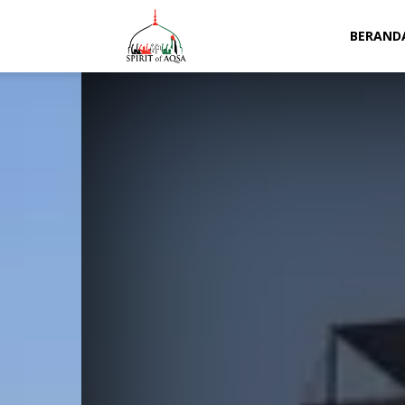
Spirit
BERAND
of
Aqsa