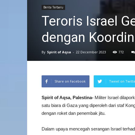
Berita Terbaru
Teroris Israel 
dengan Koordin
By
Spirit of Aqsa
-
22 December 2023
772
Share on Facebook
Tweet on Twitt
Spirit of Aqsa, Palestina-
Militer Israel dilap
satu biara di Gaza yang diperoleh dari staf K
dengan roket dan penembak jitu.
Dalam upaya mencegah serangan Israel terhada