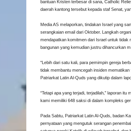
bantuan Kristen terbesar di sana, Catholic Reli
daerah kantong tersebut kepada staf Senat, y
Media AS melaporkan, tindakan Israel yang san
serangkaian email dari Oktober. Langkah organ
mendapatkan komitmen dari Israel untuk tida
bangunan yang kemudian justru dihancurkan mili
“Lebih dari satu kali, para pemimpin gereja berb
tidak membantu mencegah insiden mematikan ter
Patriarkat Latin Al-Quds yang dikutip dalam lap
“Tetapi apa yang terjadi, terjadilah,” laporan i
kami memiliki 648 saksi di dalam kompleks ger
Pada Sabtu, Patriarkat Latin Al-Quds, badan K
pernyataan yang mengutuk serangan penembak ji
satunya paroki Katolik di wilayah tersebut, dan 