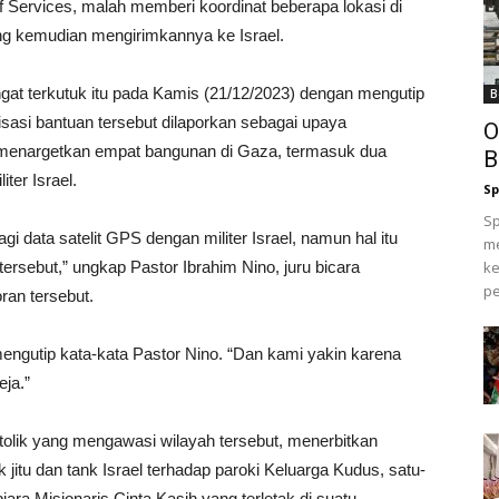
ef Services, malah memberi koordinat beberapa lokasi di
ang kemudian mengirimkannya ke Israel.
gat terkutuk itu pada Kamis (21/12/2023) dengan mengutip
B
isasi bantuan tersebut dilaporkan sebagai upaya
O
k menargetkan empat bangunan di Gaza, termasuk dua
B
ter Israel.
Sp
Sp
agi data satelit GPS dengan militer Israel, namun hal itu
me
sebut,” ungkap Pastor Ibrahim Nino, juru bicara
ke
pe
oran tersebut.
tu mengutip kata-kata Pastor Nino. “Dan kami yakin karena
eja.”
atolik yang mengawasi wilayah tersebut, menerbitkan
tu dan tank Israel terhadap paroki Keluarga Kudus, satu-
biara Misionaris Cinta Kasih yang terletak di suatu