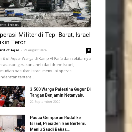
erita Terbaru
perasi Militer di Tepi Barat, Israel
ikin Teror
irit of Aqsa
-
29 August 2024
0
irit of Aqsa- Warga di Kamp Al-Far’a dan sekitarnya
rasakan gerakan aneh dari drone Israel,
mudian pasukan Israel memulai operasi
ndaratan tentara...
3.500 Warga Palestina Gugur Di
Tangan Benjamin Netanyahu
22 September 2020
Pasca Gempuran Rudal ke
Israel, Presiden Iran Bertemu
Menlu Saudi Bahas...