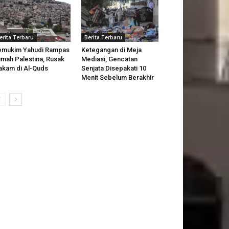
erita Terbaru
Berita Terbaru
emukim Yahudi Rampas
Ketegangan di Meja
mah Palestina, Rusak
Mediasi, Gencatan
kam di Al-Quds
Senjata Disepakati 10
Menit Sebelum Berakhir