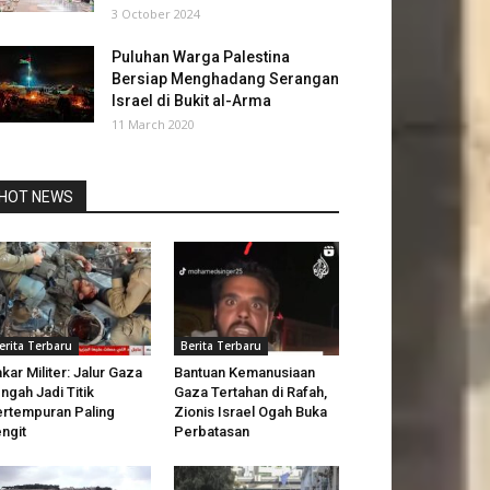
3 October 2024
Puluhan Warga Palestina
Bersiap Menghadang Serangan
Israel di Bukit al-Arma
11 March 2020
HOT NEWS
erita Terbaru
Berita Terbaru
kar Militer: Jalur Gaza
Bantuan Kemanusiaan
ngah Jadi Titik
Gaza Tertahan di Rafah,
rtempuran Paling
Zionis Israel Ogah Buka
ngit
Perbatasan