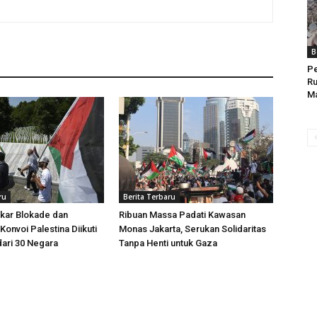
B
P
Ru
Ma
ru
Berita Terbaru
kar Blokade dan
Ribuan Massa Padati Kawasan
Konvoi Palestina Diikuti
Monas Jakarta, Serukan Solidaritas
dari 30 Negara
Tanpa Henti untuk Gaza