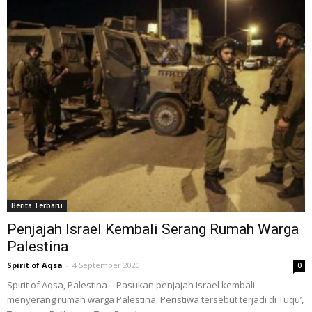
Berita Terbaru
Penjajah Israel Kembali Serang Rumah Warga
Palestina
Spirit of Aqsa
-
4 September 2020
0
Spirit of Aqsa, Palestina – Pasukan penjajah Israel kembali
menyerang rumah warga Palestina. Peristiwa tersebut terjadi di Tuqu’,