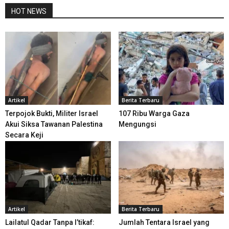
HOT NEWS
Artikel
Berita Terbaru
Terpojok Bukti, Militer Israel
107 Ribu Warga Gaza
Akui Siksa Tawanan Palestina
Mengungsi
Secara Keji
Artikel
Berita Terbaru
Lailatul Qadar Tanpa I’tikaf:
Jumlah Tentara Israel yang