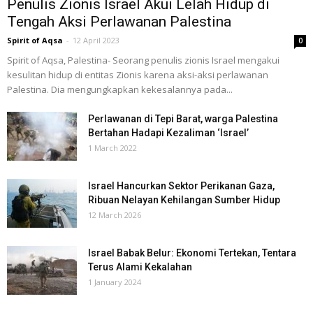
Penulis Zionis Israel Akui Lelah Hidup di
Tengah Aksi Perlawanan Palestina
Spirit of Aqsa
-
12 April 2023
0
Spirit of Aqsa, Palestina- Seorang penulis zionis Israel mengakui
kesulitan hidup di entitas Zionis karena aksi-aksi perlawanan
Palestina. Dia mengungkapkan kekesalannya pada...
Perlawanan di Tepi Barat, warga Palestina
Bertahan Hadapi Kezaliman ‘Israel’
1 March 2022
Israel Hancurkan Sektor Perikanan Gaza,
Ribuan Nelayan Kehilangan Sumber Hidup
12 March 2026
Israel Babak Belur: Ekonomi Tertekan, Tentara
Terus Alami Kekalahan
1 January 2024