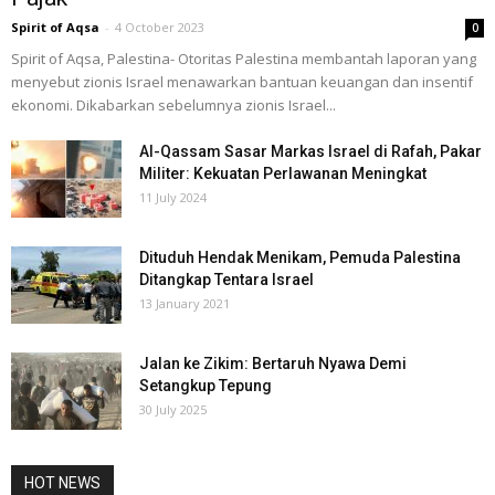
Spirit of Aqsa
-
4 October 2023
0
Spirit of Aqsa, Palestina- Otoritas Palestina membantah laporan yang
menyebut zionis Israel menawarkan bantuan keuangan dan insentif
ekonomi. Dikabarkan sebelumnya zionis Israel...
Al-Qassam Sasar Markas Israel di Rafah, Pakar
Militer: Kekuatan Perlawanan Meningkat
11 July 2024
Dituduh Hendak Menikam, Pemuda Palestina
Ditangkap Tentara Israel
13 January 2021
Jalan ke Zikim: Bertaruh Nyawa Demi
Setangkup Tepung
30 July 2025
HOT NEWS