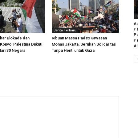
B
As
Pa
ru
Berita Terbaru
P
kar Blokade dan
Ribuan Massa Padati Kawasan
Pe
Konvoi Palestina Diikuti
Monas Jakarta, Serukan Solidaritas
Al
dari 30 Negara
Tanpa Henti untuk Gaza