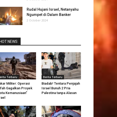
Rudal Hujani Israel, Netanyahu
Ngumpet di Dalam Banker
2 October 2024
HOT NEWS
erita Terbaru
Berita Terbaru
kar Militer: Operasi
Biadab! Tentara Penjajah
fah Gagalkan Proyek
Israel Bunuh 2 Pria
ota Kemanusiaan”
Palestina tanpa Alasan
rael