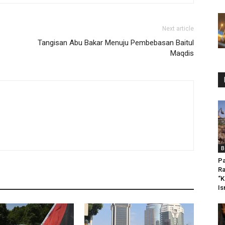
Next article
Tangisan Abu Bakar Menuju Pembebasan Baitul
Maqdis
B
Pa
Ra
“K
Is