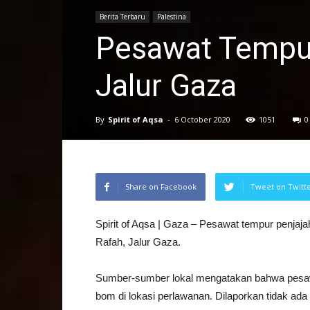
Berita Terbaru
Palestina
Pesawat Tempur
Jalur Gaza
By
Spirit of Aqsa
-
6 October 2020
1051
0
Share on Facebook
Tweet on Twitt
Spirit of Aqsa | Gaza – Pesawat tempur penjaja
Rafah, Jalur Gaza.
Sumber-sumber lokal mengatakan bahwa pesawa
bom di lokasi perlawanan. Dilaporkan tidak ada