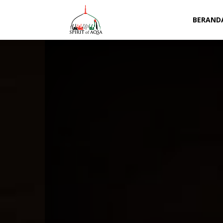
Spirit
BERAND
of
Aqsa