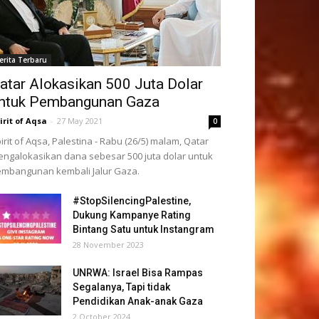
erita Terbaru
atar Alokasikan 500 Juta Dolar
ntuk Pembangunan Gaza
irit of Aqsa
-
27 May 2021
0
irit of Aqsa, Palestina - Rabu (26/5) malam, Qatar
ngalokasikan dana sebesar 500 juta dolar untuk
mbangunan kembali Jalur Gaza.
#StopSilencingPalestine,
Dukung Kampanye Rating
Bintang Satu untuk Instangram
28 November 2023
UNRWA: Israel Bisa Rampas
Segalanya, Tapi tidak
Pendidikan Anak-anak Gaza
2 October 2024