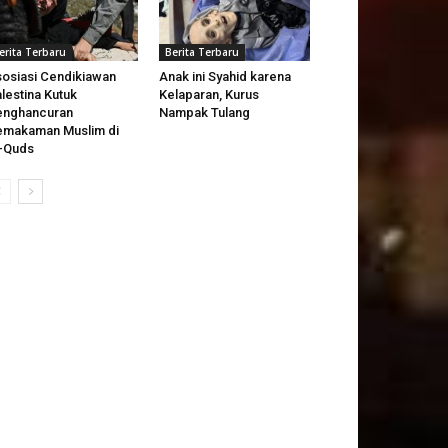
erita Terbaru
Berita Terbaru
osiasi Cendikiawan
Anak ini Syahid karena
lestina Kutuk
Kelaparan, Kurus
enghancuran
Nampak Tulang
makaman Muslim di
-Quds