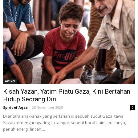
Artikel
Kisah Yazan, Yatim Piatu Gaza, Kini Bertahan
Hidup Seorang Diri
Spirit of Aqsa
-
25 November 2025
0
Di antara anak-anak yang berlarian di sebuah sudut Gaza, tawa
Yazan terdengar nyaring. Ia tampak seperti bocah lain seusianya,
penuh energi, lincah,...