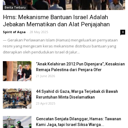
Berita Terbaru
Hms: Mekanisme Bantuan Israel Adalah
Jebakan Mematikan dan Alat Penjajahan
Spirit of Aqsa
-
28 May 2025
0
— Gerakan Perlawanan Islam (Hamas) mengeluarkan pernyataan
resmi yang mengecam keras mekanisme distribusi bantuan yang
diterapkan oleh pendudukan Israel di Jalur...
“Anak Kelahiran 2012 Pun Dipenjara”, Kesaksian
Remaja Palestina dari Penjara Ofer
21 June 2026
44 Syahid di Gaza, Warga Terjebak di Bawah
Reruntuhan Minta Diselamatkan
23 April 2025
Gencatan Senjata Dilanggar, Hamas: Tawanan
Kami Jaga, tapi Israel Siksa Warga...