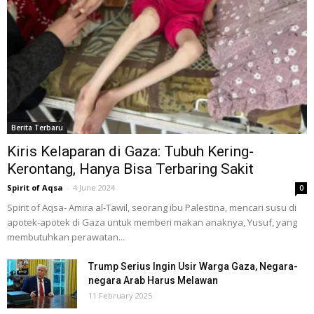
Berita Terbaru
Kiris Kelaparan di Gaza: Tubuh Kering-
Kerontang, Hanya Bisa Terbaring Sakit
Spirit of Aqsa
-
4 June 2024
0
Spirit of Aqsa- Amira al-Tawil, seorang ibu Palestina, mencari susu di
apotek-apotek di Gaza untuk memberi makan anaknya, Yusuf, yang
membutuhkan perawatan...
Trump Serius Ingin Usir Warga Gaza, Negara-
negara Arab Harus Melawan
11 February 2025