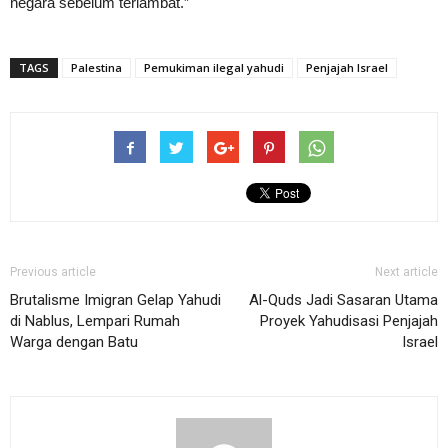
negara sebelum terlambat.”
TAGS
Palestina
Pemukiman ilegal yahudi
Penjajah Israel
Previous article
Next article
Brutalisme Imigran Gelap Yahudi
Al-Quds Jadi Sasaran Utama
di Nablus, Lempari Rumah
Proyek Yahudisasi Penjajah
Warga dengan Batu
Israel