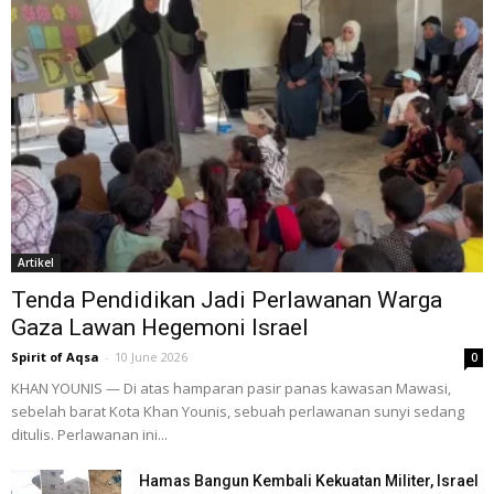
Artikel
Tenda Pendidikan Jadi Perlawanan Warga
Gaza Lawan Hegemoni Israel
Spirit of Aqsa
-
10 June 2026
0
KHAN YOUNIS — Di atas hamparan pasir panas kawasan Mawasi,
sebelah barat Kota Khan Younis, sebuah perlawanan sunyi sedang
ditulis. Perlawanan ini...
Hamas Bangun Kembali Kekuatan Militer, Israel