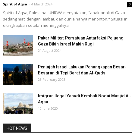
Spirit of Aqsa
-
4 March 2024
0
Spirit of Aqsa, Palestina- UNRWA menyatakan, "anak-anak di Gaza
sedang mati dengan lambat, dan dunia hanya menonton." Situasi ini
diungkapkan setelah meninggalnya...
Pakar Militer: Persatuan Antarfaksi Pejuang
Gaza Bikin Israel Makin Rugi
21 August 2024
Penjajah Israel Lakukan Penangkapan Besar-
Besaran di Tepi Barat dan Al-Quds
23 February 2023
Imigran Ilegal Yahudi Kembali Nodai Masjid Al-
Aqsa
10 June 2020
HOT NEWS