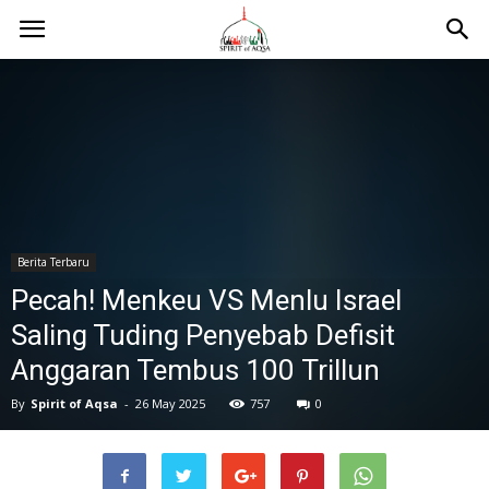
Berita Terbaru
Pecah! Menkeu VS Menlu Israel
Saling Tuding Penyebab Defisit
Anggaran Tembus 100 Trillun
By
Spirit of Aqsa
-
26 May 2025
757
0