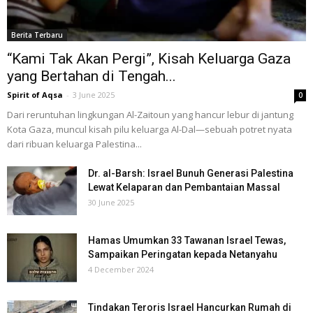
Berita Terbaru
“Kami Tak Akan Pergi”, Kisah Keluarga Gaza
yang Bertahan di Tengah...
Spirit of Aqsa
-
3 June 2025
0
Dari reruntuhan lingkungan Al-Zaitoun yang hancur lebur di jantung
Kota Gaza, muncul kisah pilu keluarga Al-Dal—sebuah potret nyata
dari ribuan keluarga Palestina...
Dr. al-Barsh: Israel Bunuh Generasi Palestina
Lewat Kelaparan dan Pembantaian Massal
30 June 2025
Hamas Umumkan 33 Tawanan Israel Tewas,
Sampaikan Peringatan kepada Netanyahu
4 December 2024
Tindakan Teroris Israel Hancurkan Rumah di