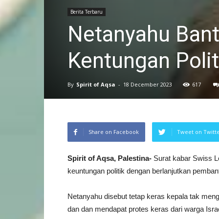
Berita Terbaru
Netanyahu Banta
Kentungan Polit
By
Spirit of Aqsa
-
18 December 2023
617
Share on Facebook
Tweet on Twitt
Spirit of Aqsa, Palestina-
Surat kabar Swiss 
keuntungan politik dengan berlanjutkan pemban
Netanyahu disebut tetap keras kepala tak meng
dan dan mendapat protes keras dari warga Isr