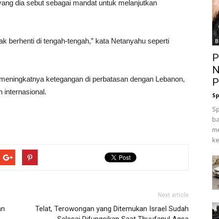
 yang dia sebut sebagai mandat untuk melanjutkan
k berhenti di tengah-tengah,” kata Netanyahu seperti
B
P
N
a meningkatnya ketegangan di perbatasan dengan Lebanon,
P
internasional.
Sp
Sp
ba
me
ke
Next article
an
Telat, Terowongan yang Ditemukan Israel Sudah