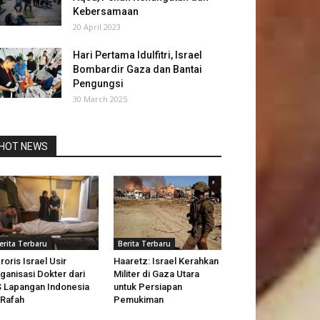
Kebersamaan
20 April 2023
Hari Pertama Idulfitri, Israel
Bombardir Gaza dan Bantai
Pengungsi
30 March 2025
HOT NEWS
erita Terbaru
Berita Terbaru
roris Israel Usir
Haaretz: Israel Kerahkan
ganisasi Dokter dari
Militer di Gaza Utara
 Lapangan Indonesia
untuk Persiapan
 Rafah
Pemukiman