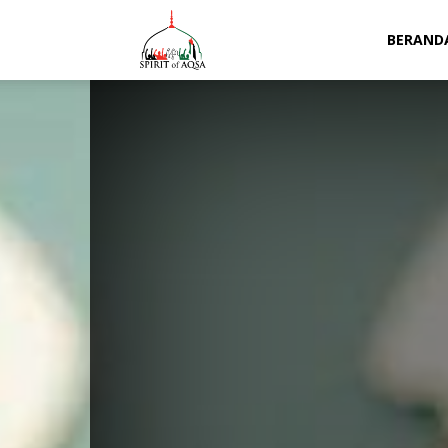
Spirit
BERAND
of
Aqsa