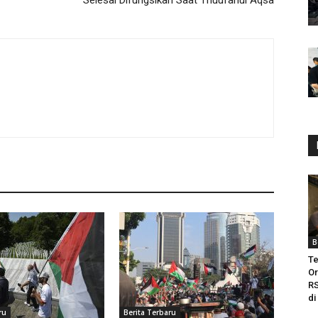
Selesai Difungsikan Saat Thuufanul Aqsa
B
Te
Or
RS
di
ru
Berita Terbaru