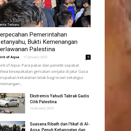
erita Terbaru
erpecahan Pemerintahan
etanyahu, Bukti Kemenangan
erlawanan Palestina
irit of Aqsa
-
17 January 2025
0
irit of Aqsa- Para pakar dan peneliti sepakat
hwa kesepakatan gencatan senjata di Jalur Gaza
rupakan kekalahan telak bagi Israel sekaligus
menangan...
Ekstremis Yahudi Tabrak Gadis
Cilik Palestina
16 January 2023
Suasana Ribath dan I’tikaf di Al-
Aqsa, Penuh Kehangatan dan