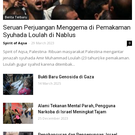
Berita Terbaru
Seruan Perjuangan Menggema di Pemakaman
Syuhada Loulah di Nablus
Spirit of Aqsa
-
29 March 2023
0
Spirit of Aqsa, Palestina- Ribuan masyarakat Palestina mengantar
jenazah syuhada Amir Muhammad Loulah (23 tahun) ke pemakaman.
Loulah gugur syahid karena ditembak...
Bukti Baru Genosida di Gaza
14 March 2025
Alami Tekanan Mental Parah, Pengguna
Narkoba di Israel Meningkat Tajam
25 December 2023
Penghancuran dan Pengepungan: Israel