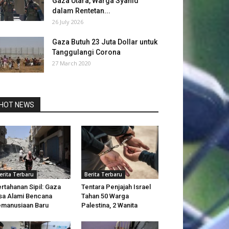
Gaza Utara, Warga Syahid
dalam Rentetan...
26 July 2026
Gaza Butuh 23 Juta Dollar untuk
Tanggulangi Corona
27 March 2020
HOT NEWS
erita Terbaru
Berita Terbaru
rtahanan Sipil: Gaza
Tentara Penjajah Israel
sa Alami Bencana
Tahan 50 Warga
manusiaan Baru
Palestina, 2 Wanita