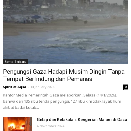
Berita Terbaru
Pengungsi Gaza Hadapi Musim Dingin Tanpa
Tempat Berlindung dan Pemanas
Spirit of Aqsa
-
14 January 2026
0
Kantor Media Pemerintah Gaza melaporkan, Selasa (14/1/2026),
bahwa dari 135 ribu tenda pengungsi, 127 ribu kini tidak layak huni
akibat badai kutub...
Gelap dan Ketakutan: Kengerian Malam di Gaza
4 November 2024