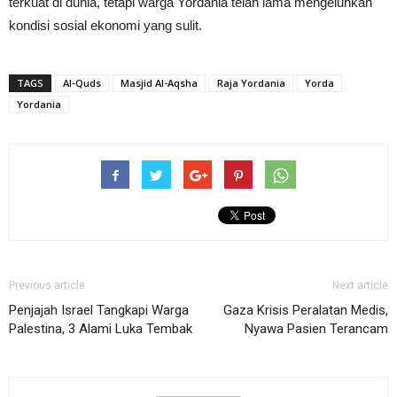
terkuat di dunia, tetapi warga Yordania telah lama mengeluhkan
kondisi sosial ekonomi yang sulit.
TAGS
Al-Quds
Masjid Al-Aqsha
Raja Yordania
Yorda
Yordania
Previous article
Next article
Penjajah Israel Tangkapi Warga
Gaza Krisis Peralatan Medis,
Palestina, 3 Alami Luka Tembak
Nyawa Pasien Terancam