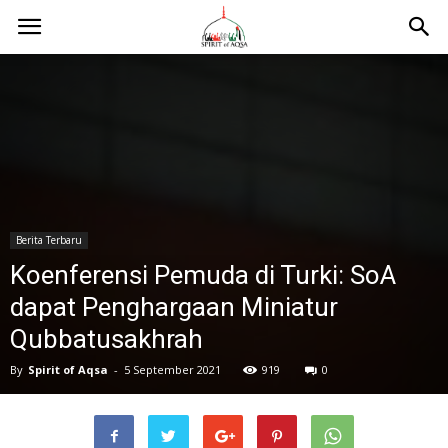
Berita Terbaru
Koenferensi Pemuda di Turki: SoA
dapat Penghargaan Miniatur
Qubbatusakhrah
By
Spirit of Aqsa
-
5 September 2021
919
0