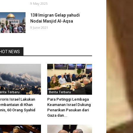
9 May 2025
138 Imigran Gelap yahudi
Nodai Masjid Al-Aqsa
9 June 2021
HOT NEWS
erita Terbaru
Berita Terbaru
roris Israel Lakukan
Para Petinggi Lembaga
mbantaian di Khan
Keamanan Israel Dukung
nis, 60 Orang Syahid
Penarikan Pasukan dari
Gaza dan...