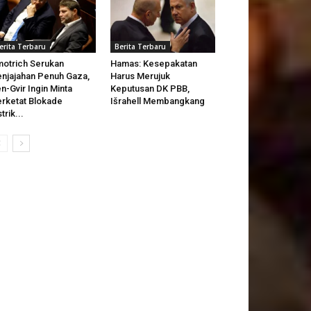
erita Terbaru
Berita Terbaru
otrich Serukan
Hamas: Kesepakatan
njajahan Penuh Gaza,
Harus Merujuk
n-Gvir Ingin Minta
Keputusan DK PBB,
rketat Blokade
Išrahell Membangkang
strik...