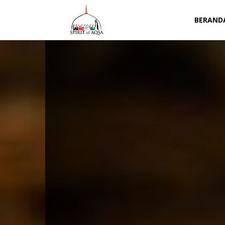
Spirit
BERAND
of
Aqsa