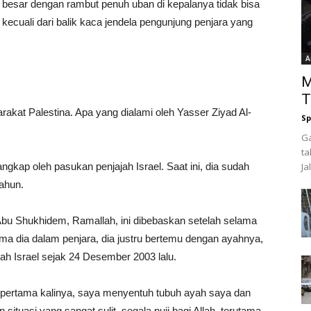
besar dengan rambut penuh uban di kepalanya tidak bisa
kecuali dari balik kaca jendela pengunjung penjara yang
A
M
T
akat Palestina. Apa yang dialami oleh Yasser Ziyad Al-
Sp
Ga
ta
ngkap oleh pasukan penjajah Israel. Saat ini, dia sudah
Ja
ahun.
Abu Shukhidem, Ramallah, ini dibebaskan setelah selama
lama dia dalam penjara, dia justru bertemu dengan ayahnya,
jah Israel sejak 24 Desember 2003 lalu.
pertama kalinya, saya menyentuh tubuh ayah saya dan
ituasi yang sangat sulit, segala puji bagi Allah, terutama