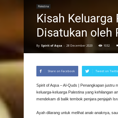
Palestina
Kisah Keluarga P
Disatukan oleh 
By
Spirit of Aqsa
-
28 December 2020
1032
Share on Facebook
Tweet on Twitt
Spirit of Aqsa – Al-Quds | Penangkapan justru
keluarga-keluarga Palestina yang kehilangan a
mendekam di balik tembok penjara penjajah Isra
Ayah dilarang untuk melihat anak-anaknya, saud