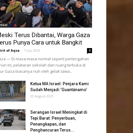
rtikel
eski Terus Dibantai, Warga Gaza
erus Punya Cara untuk Bangkit
irit of Aqsa
-
7 July 2026
0
za — Di masa-masa normal seperti pertengahan
hun ini, pelataran sekolah dan ruang terbuka di
lur Gaza biasanya riuh oleh gelak tawa...
Ketua MA Israel: Penjara Kami
Sudah Menjadi ‘Guantánamo’
20 August 2025
Serangan Israel Meningkat di
Tepi Barat: Penyerbuan,
Penangkapan, dan
Penghancuran Terus...