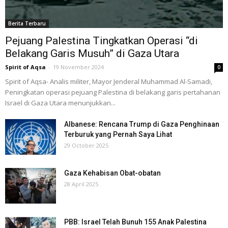
Berita Terbaru
Pejuang Palestina Tingkatkan Operasi “di
Belakang Garis Musuh” di Gaza Utara
Spirit of Aqsa
-
19 November 2024
0
Spirit of Aqsa- Analis militer, Mayor Jenderal Muhammad Al-Samadi,
Peningkatan operasi pejuang Palestina di belakang garis pertahanan
Israel di Gaza Utara menunjukkan...
Albanese: Rencana Trump di Gaza Penghinaan
Terburuk yang Pernah Saya Lihat
29 October 2025
Gaza Kehabisan Obat-obatan
28 April 2025
PBB: Israel Telah Bunuh 155 Anak Palestina