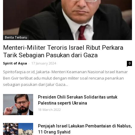
Berita Terbaru
Menteri-Militer Teroris Israel Ribut Perkara
Tarik Sebagian Pasukan dari Gaza
Spirit of Aqsa
-
17 January 2024
0
Spiritofaqsa.or.id, Jakarta- Menteri Keamanan Nasional Israel Itamar
Ben Gvir terlibat adu mulut dengan militer soal rencana penarikan
sebagian pasukan dari Jalur Gaza...
Presiden Chili Serukan Solidaritas untuk
Palestina seperti Ukraina
18 March 2022
Penjajah Israel Lakukan Pembantaian di Nablus,
11 Orang Syahid