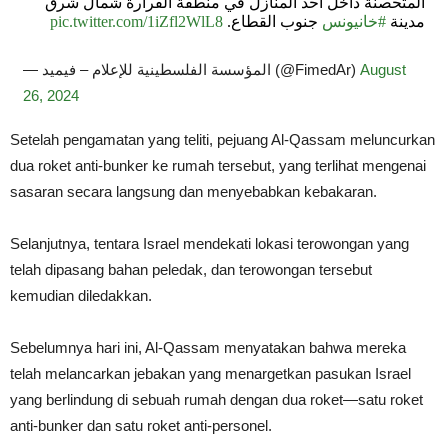
المتحصنة داخل أحد المنازل في منطقة القرارة شمال شرق
pic.twitter.com/1iZfl2WlL8
جنوب القطاع.
#خانيونس
مدينة
— المؤسسة الفلسطينية للإعلام – فيميد (@FimedAr)
August
26, 2024
Setelah pengamatan yang teliti, pejuang Al-Qassam meluncurkan
dua roket anti-bunker ke rumah tersebut, yang terlihat mengenai
sasaran secara langsung dan menyebabkan kebakaran.
Selanjutnya, tentara Israel mendekati lokasi terowongan yang
telah dipasang bahan peledak, dan terowongan tersebut
kemudian diledakkan.
Sebelumnya hari ini, Al-Qassam menyatakan bahwa mereka
telah melancarkan jebakan yang menargetkan pasukan Israel
yang berlindung di sebuah rumah dengan dua roket—satu roket
anti-bunker dan satu roket anti-personel.