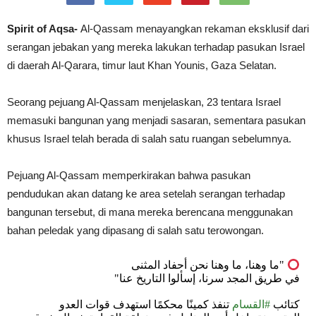
Spirit of Aqsa-
Al-Qassam menayangkan rekaman eksklusif dari
serangan jebakan yang mereka lakukan terhadap pasukan Israel
di daerah Al-Qarara, timur laut Khan Younis, Gaza Selatan.
Seorang pejuang Al-Qassam menjelaskan, 23 tentara Israel
memasuki bangunan yang menjadi sasaran, sementara pasukan
khusus Israel telah berada di salah satu ruangan sebelumnya.
Pejuang Al-Qassam memperkirakan bahwa pasukan
pendudukan akan datang ke area setelah serangan terhadap
bangunan tersebut, di mana mereka berencana menggunakan
bahan peledak yang dipasang di salah satu terowongan.
"ما وهنا، ما وهنا نحن أحفاد المثنى
في طريق المجد سرنا، إسألوا التاريخ عنا"
كتائب
#القسام
تنفذ كمينًا محكمًا استهدف قوات العدو