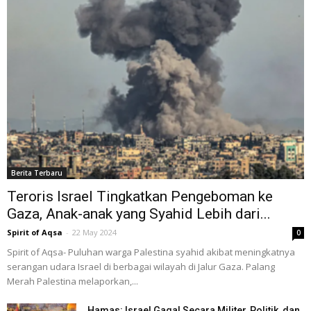
Berita Terbaru
Teroris Israel Tingkatkan Pengeboman ke
Gaza, Anak-anak yang Syahid Lebih dari...
Spirit of Aqsa
-
22 May 2024
0
Spirit of Aqsa- Puluhan warga Palestina syahid akibat meningkatnya
serangan udara Israel di berbagai wilayah di Jalur Gaza. Palang
Merah Palestina melaporkan,...
Hamas: Israel Gagal Secara Militer, Politik, dan