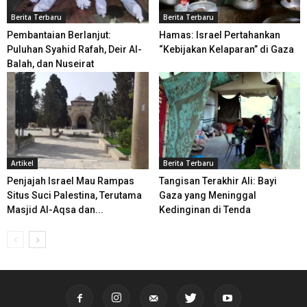
Berita Terbaru
Berita Terbaru
Pembantaian Berlanjut:
Hamas: Israel Pertahankan
Puluhan Syahid Rafah, Deir Al-
“Kebijakan Kelaparan” di Gaza
Balah, dan Nuseirat
Artikel
Berita Terbaru
Penjajah Israel Mau Rampas
Tangisan Terakhir Ali: Bayi
Situs Suci Palestina, Terutama
Gaza yang Meninggal
Masjid Al-Aqsa dan...
Kedinginan di Tenda