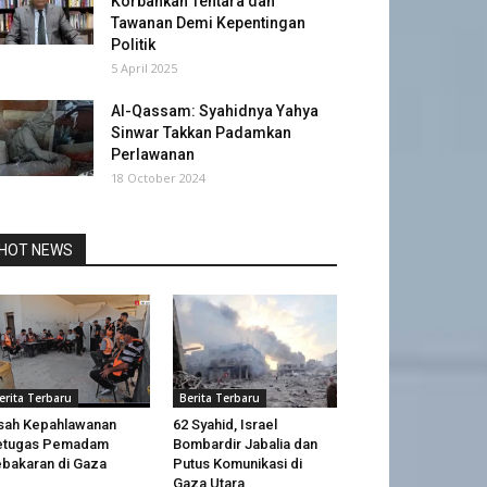
Korbankan Tentara dan
Tawanan Demi Kepentingan
Politik
5 April 2025
Al-Qassam: Syahidnya Yahya
Sinwar Takkan Padamkan
Perlawanan
18 October 2024
HOT NEWS
erita Terbaru
Berita Terbaru
sah Kepahlawanan
62 Syahid, Israel
etugas Pemadam
Bombardir Jabalia dan
bakaran di Gaza
Putus Komunikasi di
Gaza Utara