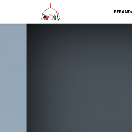
Spirit
BERAND
of
Aqsa