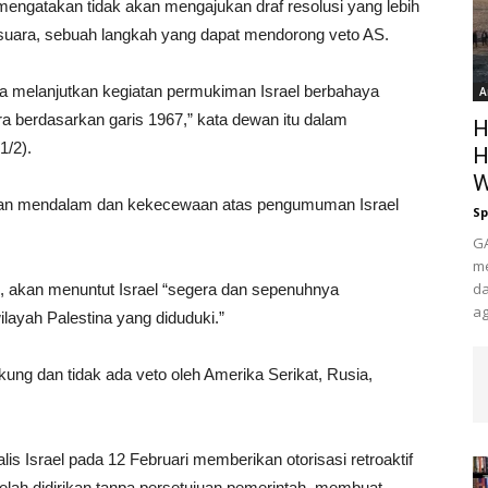
mengatakan tidak akan mengajukan draf resolusi yang lebih
suara, sebuah langkah yang dapat mendorong veto AS.
melanjutkan kegiatan permukiman Israel berbahaya
A
 berdasarkan garis 1967,” kata dewan itu dalam
H
1/2).
H
W
an mendalam dan kekecewaan atas pengumuman Israel
Sp
GA
me
da
rs, akan menuntut Israel “segera dan sepenuhnya
ag
ayah Palestina yang diduduki.”
g dan tidak ada veto oleh Amerika Serikat, Rusia,
s Israel pada 12 Februari memberikan otorisasi retroaktif
lah didirikan tanpa persetujuan pemerintah, membuat