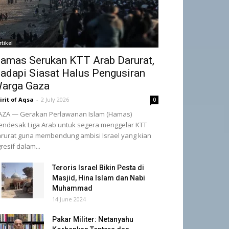
rtikel
amas Serukan KTT Arab Darurat,
adapi Siasat Halus Pengusiran
arga Gaza
irit of Aqsa
-
2 July 2026
0
ZA — Gerakan Perlawanan Islam (Hamas)
ndesak Liga Arab untuk segera menggelar KTT
rurat guna membendung ambisi Israel yang kian
resif dalam...
Teroris Israel Bikin Pesta di
Masjid, Hina Islam dan Nabi
Muhammad
14 June 2024
Pakar Militer: Netanyahu