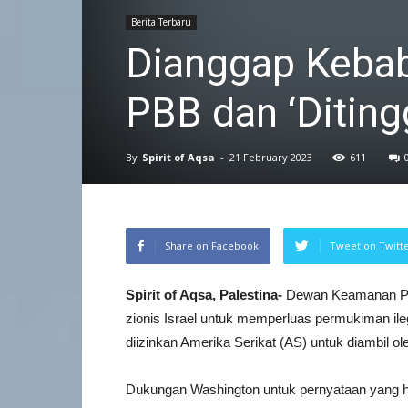
Berita Terbaru
Dianggap Kebabl
PBB dan ‘Diting
By
Spirit of Aqsa
-
21 February 2023
611
Share on Facebook
Tweet on Twitt
Spirit of Aqsa, Palestina-
Dewan Keamanan PB
zionis Israel untuk memperluas permukiman ileg
diizinkan Amerika Serikat (AS) untuk diambil o
Dukungan Washington untuk pernyataan yang ha