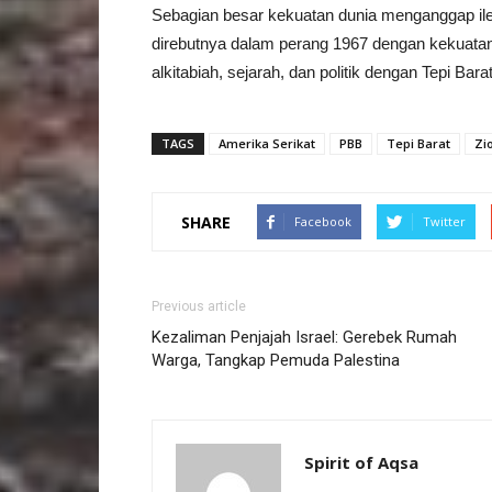
Sebagian besar kekuatan dunia menganggap ile
direbutnya dalam perang 1967 dengan kekuata
alkitabiah, sejarah, dan politik dengan Tepi Ba
TAGS
Amerika Serikat
PBB
Tepi Barat
Zio
SHARE
Facebook
Twitter
Previous article
Kezaliman Penjajah Israel: Gerebek Rumah
Warga, Tangkap Pemuda Palestina
Spirit of Aqsa