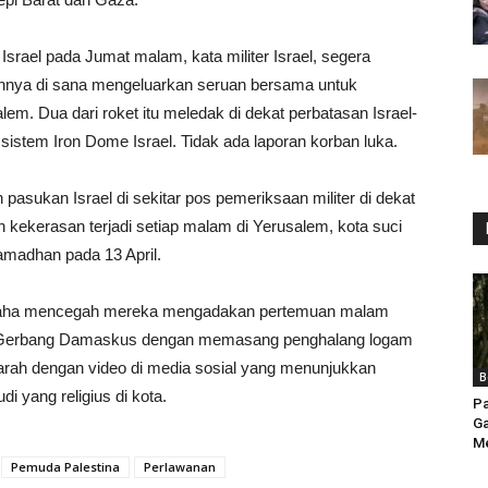
Israel pada Jumat malam, kata militer Israel, segera
innya di sana mengeluarkan seruan bersama untuk
em. Dua dari roket itu meledak di dekat perbatasan Israel-
h sistem Iron Dome Israel. Tidak ada laporan korban luka.
pasukan Israel di sekitar pos pemeriksaan militer di dekat
n kekerasan terjadi setiap malam di Yerusalem, kota suci
amadhan pada 13 April.
rusaha mencegah mereka mengadakan pertemuan malam
r Gerbang Damaskus dengan memasang penghalang logam
 marah dengan video di media sosial yang menunjukkan
B
 yang religius di kota.
Pa
Ga
Me
Pemuda Palestina
Perlawanan