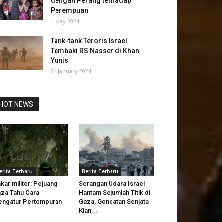
dengan Perang terhadap
Perempuan
4 May 2024
Tank-tank Teroris Israel
Tembaki RS Nasser di Khan
Yunis
24 January 2024
HOT NEWS
erita Terbaru
Berita Terbaru
kar militer: Pejuang
Serangan Udara Israel
za Tahu Cara
Hantam Sejumlah Titik di
ngatur Pertempuran
Gaza, Gencatan Senjata
Kian...