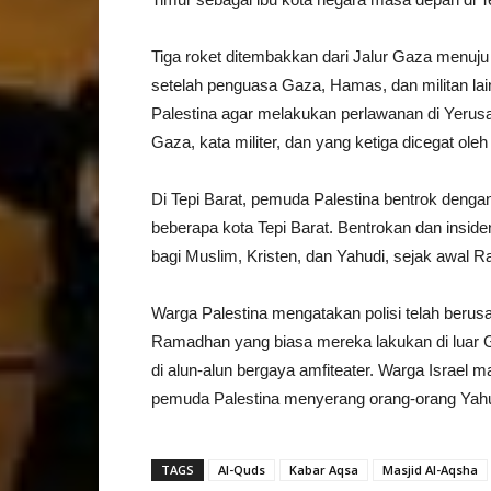
Tiga roket ditembakkan dari Jalur Gaza menuju 
setelah penguasa Gaza, Hamas, dan militan la
Palestina agar melakukan perlawanan di Yerusal
Gaza, kata militer, dan yang ketiga dicegat ole
Di Tepi Barat, pemuda Palestina bentrok dengan 
beberapa kota Tepi Barat. Bentrokan dan inside
bagi Muslim, Kristen, dan Yahudi, sejak awal R
Warga Palestina mengatakan polisi telah be
Ramadhan yang biasa mereka lakukan di lua
di alun-alun bergaya amfiteater. Warga Israel
pemuda Palestina menyerang orang-orang Yahudi
TAGS
Al-Quds
Kabar Aqsa
Masjid Al-Aqsha