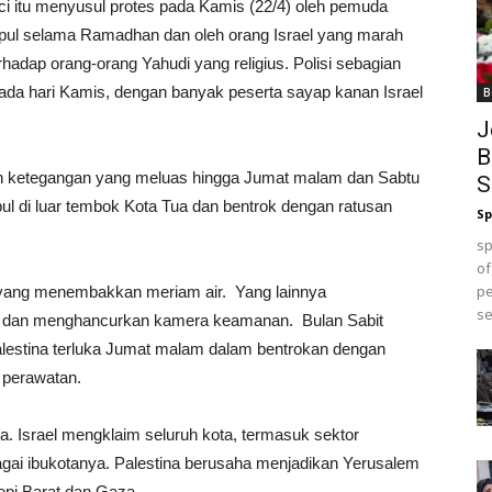
suci itu menyusul protes pada Kamis (22/4) oleh pemuda
pul selama Ramadhan dan oleh orang Israel yang marah
erhadap orang-orang Yahudi yang religius. Polisi sebagian
da hari Kamis, dengan banyak peserta sayap kanan Israel
B
J
B
 ketegangan yang meluas hingga Jumat malam dan Sabtu
S
ul di luar tembok Kota Tua dan bentrok dengan ratusan
Sp
sp
of
pe
i yang menembakkan meriam air. Yang lainnya
se
el dan menghancurkan kamera keamanan. Bulan Sabit
lestina terluka Jumat malam dalam bentrokan dengan
 perawatan.
ina. Israel mengklaim seluruh kota, termasuk sektor
agai ibukotanya. Palestina berusaha menjadikan Yerusalem
epi Barat dan Gaza.