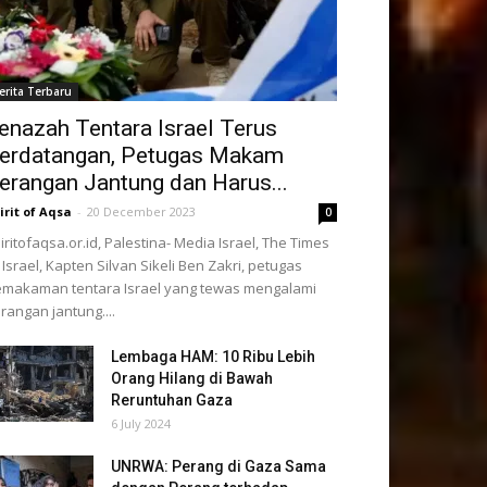
erita Terbaru
enazah Tentara Israel Terus
erdatangan, Petugas Makam
erangan Jantung dan Harus...
irit of Aqsa
-
20 December 2023
0
iritofaqsa.or.id, Palestina- Media Israel, The Times
 Israel, Kapten Silvan Sikeli Ben Zakri, petugas
makaman tentara Israel yang tewas mengalami
rangan jantung....
Lembaga HAM: 10 Ribu Lebih
Orang Hilang di Bawah
Reruntuhan Gaza
6 July 2024
UNRWA: Perang di Gaza Sama