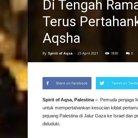
Di Tengah Rama
Terus Pertahank
Aqsha
By
Spirit of Aqsa
-
25 April 2021
1830
0
Share on Facebook
Tweet on Twitt
Spirit of Aqsa, Palestina –
Pemuda penjaga Ma
untuk mempertahankan kesucian kiblat pertama
pejuang Palestina di Jalur Gaza ke Israel dan pr
diduduki.