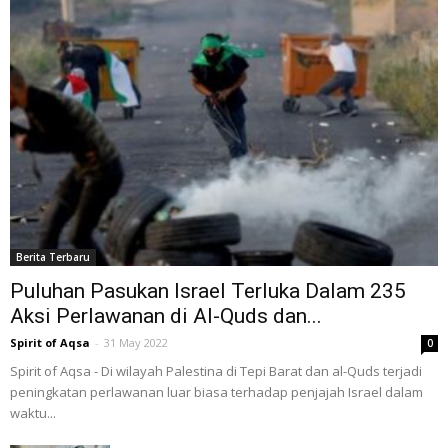
Berita Terbaru
Puluhan Pasukan Israel Terluka Dalam 235
Aksi Perlawanan di Al-Quds dan...
Spirit of Aqsa
-
31 May 2022
0
Spirit of Aqsa - Di wilayah Palestina di Tepi Barat dan al-Quds terjadi
peningkatan perlawanan luar biasa terhadap penjajah Israel dalam
waktu...