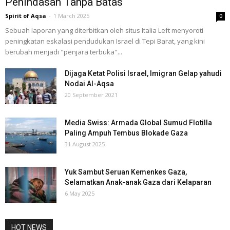
Penindasan Tanpa Batas
Spirit of Aqsa
-
1 March 2025
0
Sebuah laporan yang diterbitkan oleh situs Italia Left menyoroti
peningkatan eskalasi pendudukan Israel di Tepi Barat, yang kini
berubah menjadi "penjara terbuka"...
Dijaga Ketat Polisi Israel, Imigran Gelap yahudi
Nodai Al-Aqsa
20 September 2021
Media Swiss: Armada Global Sumud Flotilla
Paling Ampuh Tembus Blokade Gaza
31 August 2025
Yuk Sambut Seruan Kemenkes Gaza,
Selamatkan Anak-anak Gaza dari Kelaparan
6 May 2025
HOT NEWS