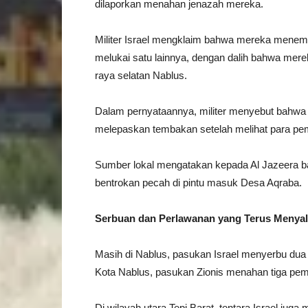
dilaporkan menahan jenazah mereka.
Militer Israel mengklaim bahwa mereka menemb
melukai satu lainnya, dengan dalih bahwa mer
raya selatan Nablus.
Dalam pernyataannya, militer menyebut bahwa 
melepaskan tembakan setelah melihat para pem
Sumber lokal mengatakan kepada Al Jazeera b
bentrokan pecah di pintu masuk Desa Aqraba.
Serbuan dan Perlawanan yang Terus Menya
Masih di Nablus, pasukan Israel menyerbu dua k
Kota Nablus, pasukan Zionis menahan tiga pem
Di wilayah utara Tepi Barat, tentara Israel ju