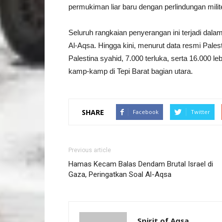
permukiman liar baru dengan perlindungan milite
Seluruh rangkaian penyerangan ini terjadi dal
Al-Aqsa. Hingga kini, menurut data resmi Palest
Palestina syahid, 7.000 terluka, serta 16.000 l
kamp-kamp di Tepi Barat bagian utara.
SHARE
Facebook
Twitter
Previous article
Hamas Kecam Balas Dendam Brutal Israel di
Gaza, Peringatkan Soal Al-Aqsa
Spirit of Aqsa