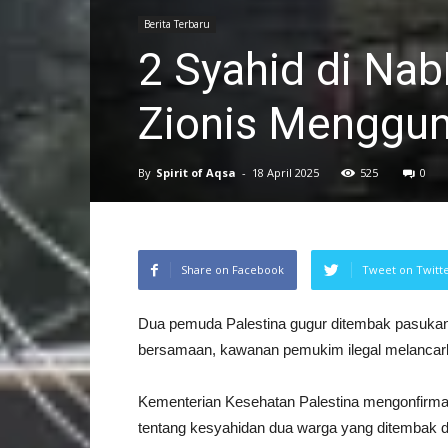
Berita Terbaru
2 Syahid di Nab
Zionis Menggun
By
Spirit of Aqsa
-
18 April 2025
525
0
Share on Facebook
Tweet on Twitt
Dua pemuda Palestina gugur ditembak pasukan 
bersamaan, kawanan pemukim ilegal melancarka
Kementerian Kesehatan Palestina mengonfirma
tentang kesyahidan dua warga yang ditembak di