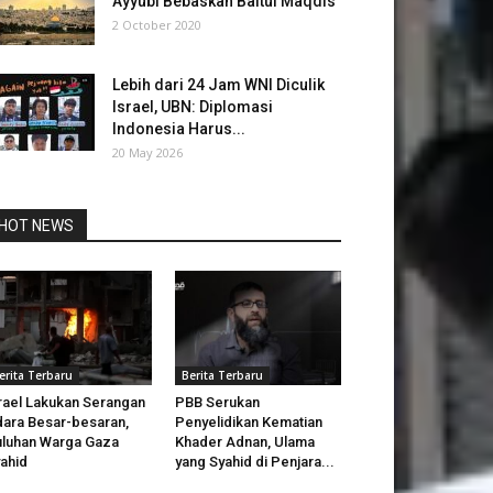
Ayyubi Bebaskan Baitul Maqdis
2 October 2020
Lebih dari 24 Jam WNI Diculik
Israel, UBN: Diplomasi
Indonesia Harus...
20 May 2026
HOT NEWS
erita Terbaru
Berita Terbaru
rael Lakukan Serangan
PBB Serukan
ara Besar-besaran,
Penyelidikan Kematian
luhan Warga Gaza
Khader Adnan, Ulama
ahid
yang Syahid di Penjara...