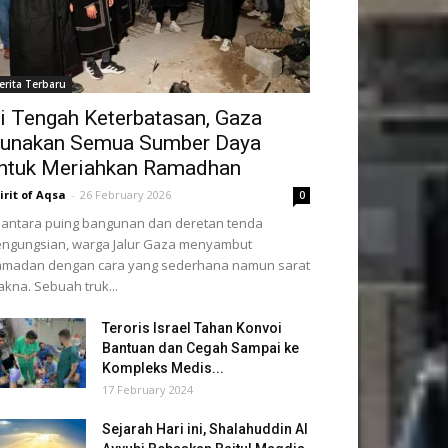
erita Terbaru
i Tengah Keterbatasan, Gaza
unakan Semua Sumber Daya
ntuk Meriahkan Ramadhan
irit of Aqsa
-
26 February 2026
0
 antara puing bangunan dan deretan tenda
ngungsian, warga Jalur Gaza menyambut
amadan dengan cara yang sederhana namun sarat
kna. Sebuah truk...
Teroris Israel Tahan Konvoi
Bantuan dan Cegah Sampai ke
Kompleks Medis...
17 February 2024
Sejarah Hari ini, Shalahuddin Al