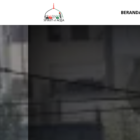
Spirit
BERAND
of
Aqsa