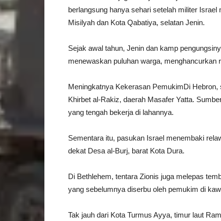
berlangsung hanya sehari setelah militer Isra
Misilyah dan Kota Qabatiya, selatan Jenin.
Sejak awal tahun, Jenin dan kamp pengungsinya
menewaskan puluhan warga, menghancurkan r
Meningkatnya Kekerasan PemukimDi Hebron, se
Khirbet al-Rakiz, daerah Masafer Yatta. Sumb
yang tengah bekerja di lahannya.
Sementara itu, pasukan Israel menembaki rela
dekat Desa al-Burj, barat Kota Dura.
Di Bethlehem, tentara Zionis juga melepas te
yang sebelumnya diserbu oleh pemukim di kaw
Tak jauh dari Kota Turmus Ayya, timur laut R