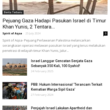
Berita Terbaru
Pejuang Gaza Hadapi Pasukan Israel di Timur
Khan Yunis, 2 Tentara...
Spirit of Aqsa
-
25 July 2024
0
Spirit of Aqsa- Pejuang Perlawanan Palestina melancarkan
serangkaian operasi melawan pasukan Israel yang terus melakukan
penetrasi di wilayah timur Khan Yunis, Jalur...
Israel Langgar Gencatan Senjata Gaza
Sebanyak 350 Kali, 100 Syahid!
24 February 2025
PBB: Hukum Internasional ‘Terancam Terkait
Kematian Warga Sipil Gaza’
27 February 2024
Penjajah Israel Lakukan Apartheid dan