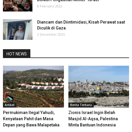
8 February 2022
Diancam dan Diintimidasi, Kisah Perawat saat
Diculik di Gaza
2 December 2025
HOT NEWS
Artikel
Berita Terbaru
Permukiman Ilegal Yahudi,
Zionis Israel Ingin Belah
Kenyataan Pahit dan Masa
Masjid Al-Aqsa, Palestina
Depan yang Bawa Malapetaka
Minta Bantuan Indonesia