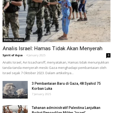
Berita Terbaru
Analis Israel: Hamas Tidak Akan Menyerah
Spirit of Aqsa
-
4 January 2025
0
Analis Israel, Avi Issacharoff, menyatakan, Hamas tidak menunjukkan
tanda-tanda menyerah meski Gaza menghadapi pembantaian oleh
Israel sejak 7 Oktober 2023. Dalam artikelnya...
3 Pembantaian Baru di Gaza, 48 Syahid 75
Korban Luka
7 January 2025
Tahanan administratif Palestina Lanjutkan
Boikot Pengadilan Militer ‘Israel’