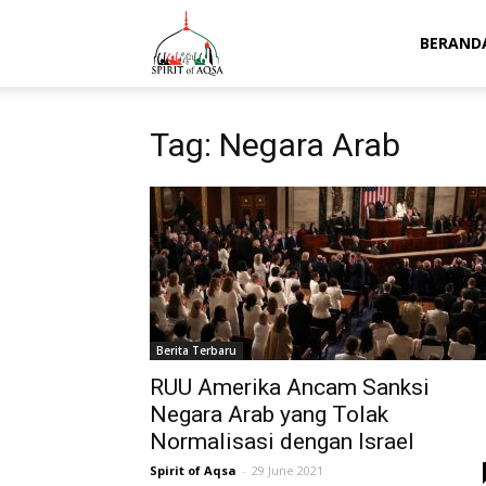
Spirit
BERAND
of
Tag: Negara Arab
Aqsa
Berita Terbaru
RUU Amerika Ancam Sanksi
Negara Arab yang Tolak
Normalisasi dengan Israel
Spirit of Aqsa
-
29 June 2021