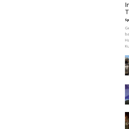
I
T
Sp
G
ba
Ha
Ku