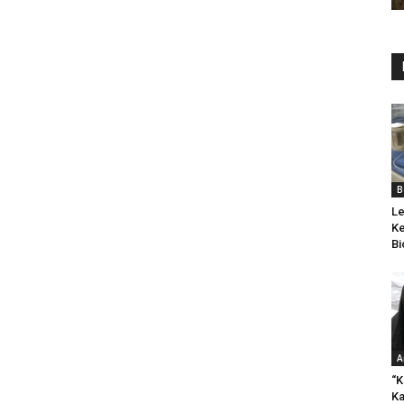
B
Le
Ke
Bi
A
“K
Ka