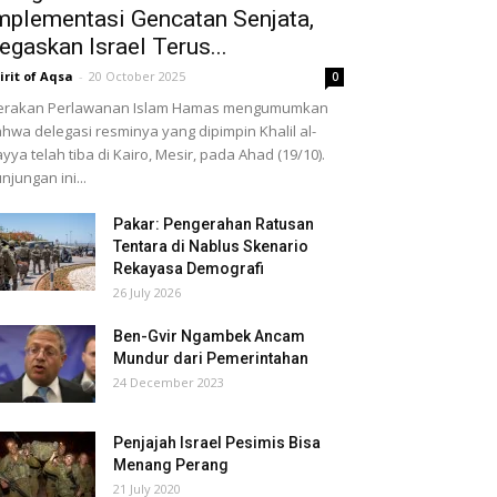
mplementasi Gencatan Senjata,
egaskan Israel Terus...
irit of Aqsa
-
20 October 2025
0
erakan Perlawanan Islam Hamas mengumumkan
hwa delegasi resminya yang dipimpin Khalil al-
yya telah tiba di Kairo, Mesir, pada Ahad (19/10).
njungan ini...
Pakar: Pengerahan Ratusan
Tentara di Nablus Skenario
Rekayasa Demografi
26 July 2026
Ben-Gvir Ngambek Ancam
Mundur dari Pemerintahan
24 December 2023
Penjajah Israel Pesimis Bisa
Menang Perang
21 July 2020