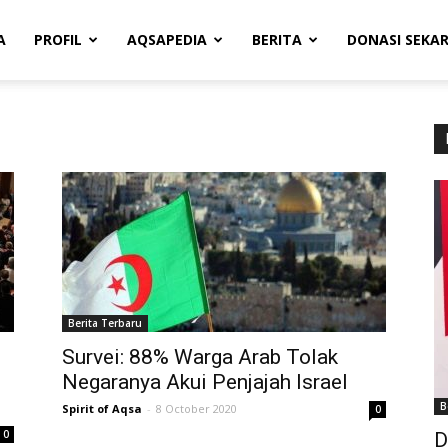
A
PROFIL
AQSAPEDIA
BERITA
DONASI SEKA
Berita Terbaru
Survei: 88% Warga Arab Tolak
Negaranya Akui Penjajah Israel
B
Spirit of Aqsa
-
8 October 2020
0
0
D