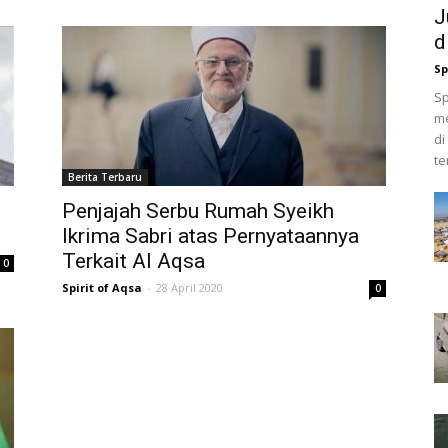
J
d
Sp
Sp
m
di
te
Berita Terbaru
Penjajah Serbu Rumah Syeikh
Ikrima Sabri atas Pernyataannya
Terkait Al Aqsa
0
Spirit of Aqsa
-
28 April 2020
0