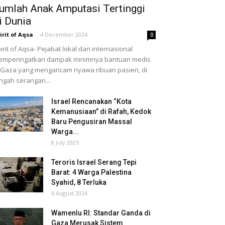
umlah Anak Amputasi Tertinggi
i Dunia
irit of Aqsa
-
4 December 2024
0
irit of Aqsa- Pejabat lokal dan internasional
emperingatkan dampak minimnya bantuan medis
 Gaza yang mengancam nyawa ribuan pasien, di
ngah serangan...
Israel Rencanakan “Kota
Kemanusiaan” di Rafah, Kedok
Baru Pengusiran Massal
Warga...
8 July 2025
Teroris Israel Serang Tepi
Barat: 4 Warga Palestina
Syahid, 8 Terluka
6 August 2024
Wamenlu RI: Standar Ganda di
Gaza Merusak Sistem