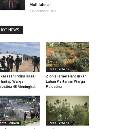
Multilateral
7 December 2024
HOT NEWS
rtikel
Berita Terbaru
kerasan Polisi Israel
Zionis Israel Hancurkan
rhadap Warga
Lahan Pertanian Warga
lestina 48 Meningkat
Palestina
erita Terbaru
Berita Terbaru