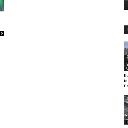
0
A
Ke
te
Pa
B