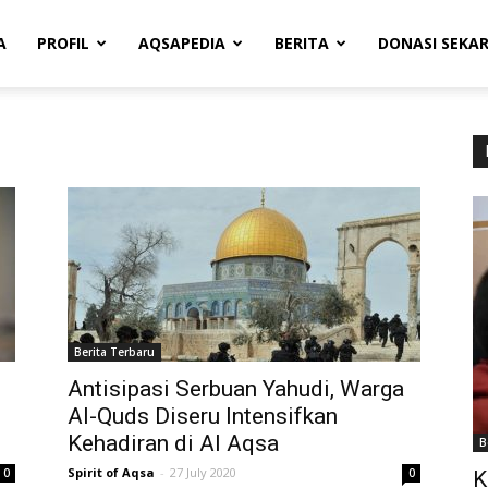
A
PROFIL
AQSAPEDIA
BERITA
DONASI SEKA
Berita Terbaru
Antisipasi Serbuan Yahudi, Warga
Al-Quds Diseru Intensifkan
Kehadiran di Al Aqsa
B
Spirit of Aqsa
-
27 July 2020
0
0
K