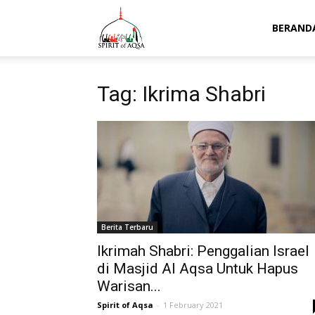
Spirit
BERAND
of
Tag: Ikrima Shabri
Aqsa
Berita Terbaru
Ikrimah Shabri: Penggalian Israel
di Masjid Al Aqsa Untuk Hapus
Warisan...
Spirit of Aqsa
-
1 February 2021