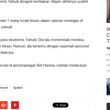
emis Yahudi dengant tembakan. Alqam akhirnya syahid
dari 7 orang Israel tewas dalam operasi serangan di
A
 yahudi.
I
C
 para ekstremis Yahudi. Dia lalu menembaki mereka,
T
ri lokasi. Namun, dia bertemu dengan sejumlah personel
Sp
embaknya.
PA
Pe
me
 Israel di persimpangan Bet Hanina, setelah melakukan
un
Israel
Syahid