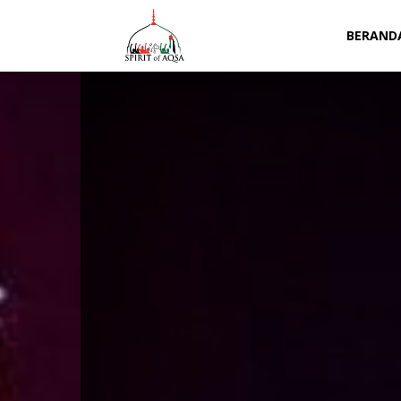
Spirit
BERAND
of
Aqsa