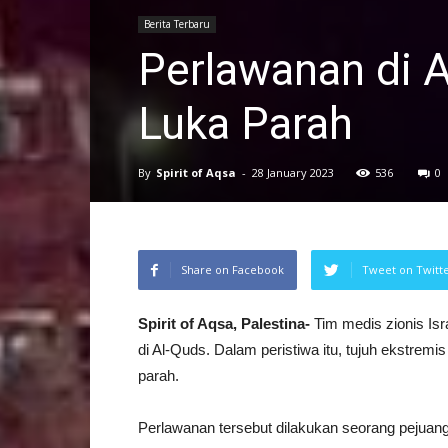
Berita Terbaru
Perlawanan di A
Luka Parah
By
Spirit of Aqsa
-
28 January 2023
536
0
Share on Facebook
Tweet on Twitt
Spirit of Aqsa, Palestina-
Tim medis zionis Is
di Al-Quds. Dalam peristiwa itu, tujuh ekstrem
parah.
Perlawanan tersebut dilakukan seorang pejuang