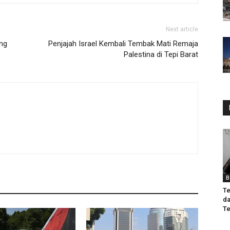
Next article
ng
Penjajah Israel Kembali Tembak Mati Remaja
Palestina di Tepi Barat
B
Te
da
Te