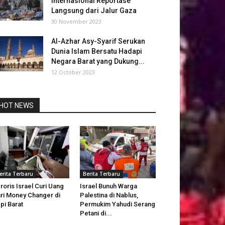
Internasional Reportase
Langsung dari Jalur Gaza
30 November 2023
Al-Azhar Asy-Syarif Serukan
Dunia Islam Bersatu Hadapi
Negara Barat yang Dukung...
12 October 2023
HOT NEWS
erita Terbaru
Berita Terbaru
roris Israel Curi Uang
Israel Bunuh Warga
ri Money Changer di
Palestina di Nablus,
pi Barat
Permukim Yahudi Serang
Petani di...