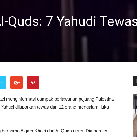
l-Quds: 7 Yahudi Tewas
er
rael menginformasi dampak perlawanan pejuang Palestina
is Yahudi dilaporkan tewas dan 12 orang mengalami luka
 bernama Alqam Khairi dari Al-Quds utara. Dia beraksi