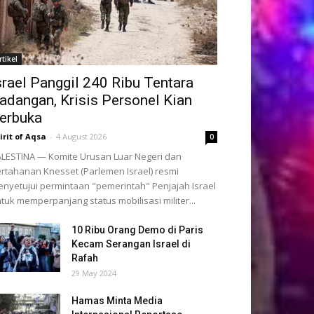
rtikel
srael Panggil 240 Ribu Tentara
adangan, Krisis Personel Kian
erbuka
irit of Aqsa
-
4 August 2026
0
LESTINA — Komite Urusan Luar Negeri dan
rtahanan Knesset (Parlemen Israel) resmi
nyetujui permintaan "pemerintah" Penjajah Israel
tuk memperpanjang status mobilisasi militer...
10 Ribu Orang Demo di Paris
Kecam Serangan Israel di
Rafah
29 May 2024
Hamas Minta Media