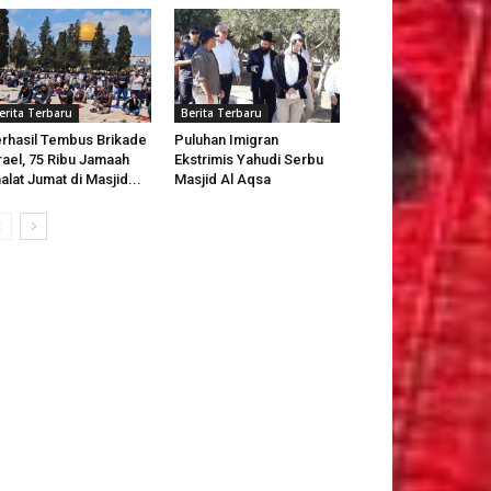
erita Terbaru
Berita Terbaru
rhasil Tembus Brikade
Puluhan Imigran
rael, 75 Ribu Jamaah
Ekstrimis Yahudi Serbu
alat Jumat di Masjid...
Masjid Al Aqsa