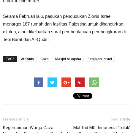
untuk tujuan militer.
Selama Februari lalu, pasukan pendudukan Zionis Israel
menarget 187 rumah dan fasilitas Palestina untuk dihancurkan,
ditutup, atau dikeluarkan surat pemberitahuan pembongkaran di
Tepi Barat dan Al-Quds.
TAGS
Al-Quds
Gaza
Masjid Al-Aqsha
Penjajah Israel
Previous article
Next article
Kegembiraan Warga Gaza
Mahfud MD: Indonesia ‘Tolak’