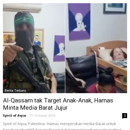
Berita Terbaru
Al-Qassam tak Target Anak-Anak, Hamas
Minta Media Barat Jujur
Spirit of Aqsa
-
11 October 2023
0
Spirit of Aqsa, Palestina- Hamas menyerukan media Barat untuk
bersikap obyektif dan profesional dalam melaporkan serta meliput