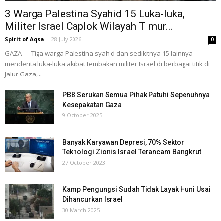
3 Warga Palestina Syahid 15 Luka-luka,
Militer Israel Caplok Wilayah Timur...
Spirit of Aqsa
-
28 July 2026
0
GAZA — Tiga warga Palestina syahid dan sedikitnya 15 lainnya
menderita luka-luka akibat tembakan militer Israel di berbagai titik di
Jalur Gaza,...
PBB Serukan Semua Pihak Patuhi Sepenuhnya
Kesepakatan Gaza
9 October 2025
Banyak Karyawan Depresi, 70% Sektor
Teknologi Zionis Israel Terancam Bangkrut
27 October 2023
Kamp Pengungsi Sudah Tidak Layak Huni Usai
Dihancurkan Israel
30 March 2025