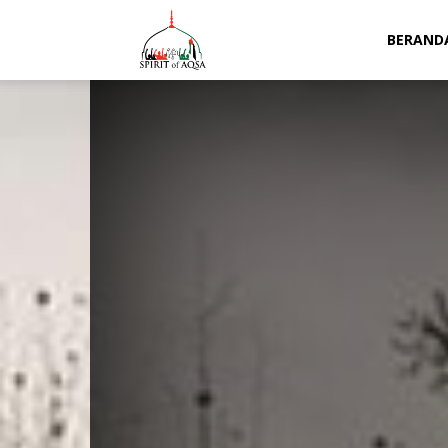
Spirit
BERAND
of
Aqsa