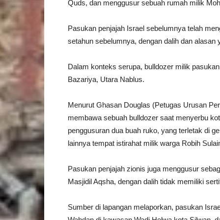
Quds, dan menggusur sebuah rumah milik Moha
Pasukan penjajah Israel sebelumnya telah men
setahun sebelumnya, dengan dalih dan alasan y
Dalam konteks serupa, bulldozer milik pasukan
Bazariya, Utara Nablus.
Menurut Ghasan Douglas (Petugas Urusan Permu
membawa sebuah bulldozer saat menyerbu kota
penggusuran dua buah ruko, yang terletak di g
lainnya tempat istirahat milik warga Robih Sulai
Pasukan penjajah zionis juga menggusur sebagia
Masjidil Aqsha, dengan dalih tidak memiliki sertifi
Sumber di lapangan melaporkan, pasukan Israe
Wahdan di kawasan Wadi Helwa kota Silwan, d