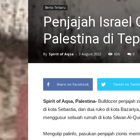
Berita Terbaru
Penjajah Israe
Palestina di Tep
By
Spirit of Aqsa
-
3 August 2022
636
0
Share on Facebook
Tweet on Twitt
Spirit of Aqsa, Palestina-
Bulldozer penjajah z
di kota Sebastia, dan dua ruko di kota Bazariya,
menggusur sebuah rumah di kota Silwan Al-Qu
Mengutip palinfo, pasukan penjajah zionis me