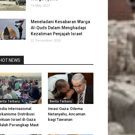
16 May 2025
Meneladani Kesabaran Warga
Al-Quds Dalam Menghadapi
Kezaliman Penjajah Israel
22 December 2020
HOT NEWS
erita Terbaru
Berita Terbaru
dia Internasional:
Invasi Gaza: Dilema
kanisme Distribusi
Netanyahu, Ancaman
ntuan Israel di Gaza
bagi Tawanan
alah Perangkap Maut