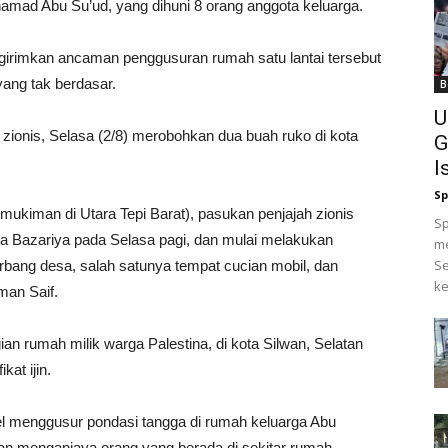
mad Abu Su’ud, yang dihuni 8 orang anggota keluarga.
girimkan ancaman penggusuran rumah satu lantai tersebut
ang tak berdasar.
B
U
 zionis, Selasa (2/8) merobohkan dua buah ruko di kota
G
I
Sp
kiman di Utara Tepi Barat), pasukan penjajah zionis
Sp
 Bazariya pada Selasa pagi, dan mulai melakukan
me
Se
erbang desa, salah satunya tempat cucian mobil, dan
ke
man Saif.
n rumah milik warga Palestina, di kota Silwan, Selatan
kat ijin.
l menggusur pondasi tangga di rumah keluarga Abu
an menganiaya orang yang berada di sekitar rumah