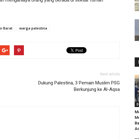
i Barat
warga palestina
Next article
Dukung Palestina, 3 Pemain Muslim PSG
Berkunjung ke Al-Aqsa
B
Me
Me
Ba
Ad