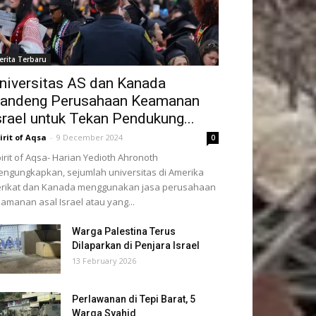
erita Terbaru
niversitas AS dan Kanada
andeng Perusahaan Keamanan
srael untuk Tekan Pendukung...
irit of Aqsa
-
9 December 2024
0
irit of Aqsa- Harian Yedioth Ahronoth
ngungkapkan, sejumlah universitas di Amerika
rikat dan Kanada menggunakan jasa perusahaan
amanan asal Israel atau yang...
Warga Palestina Terus
Dilaparkan di Penjara Israel
13 February 2026
Perlawanan di Tepi Barat, 5
Warga Syahid