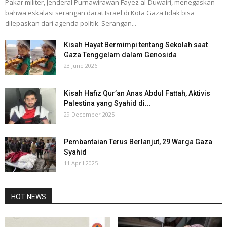
Pakar militer, Jenderal Purnawirawan Fayez al-Duwairi, menegaskan
bahwa eskalasi serangan darat Israel di Kota Gaza tidak bisa
dilepaskan dari agenda politik. Serangan...
Kisah Hayat Bermimpi tentang Sekolah saat
Gaza Tenggelam dalam Genosida
23 June 2026
Kisah Hafiz Qur’an Anas Abdul Fattah, Aktivis
Palestina yang Syahid di...
29 December 2025
Pembantaian Terus Berlanjut, 29 Warga Gaza
Syahid
11 April 2025
HOT NEWS