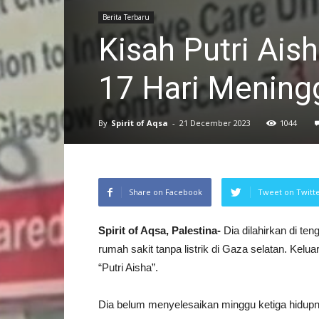
Berita Terbaru
Kisah Putri Ais
17 Hari Meningg
By
Spirit of Aqsa
-
21 December 2023
1044
Share on Facebook
Tweet on Twitt
Spirit of Aqsa, Palestina-
Dia dilahirkan di te
rumah sakit tanpa listrik di Gaza selatan. Kel
“Putri Aisha”.
Dia belum menyelesaikan minggu ketiga hidupny