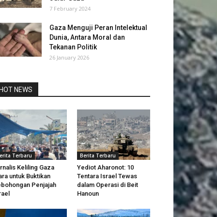
7 February 2024
Gaza Menguji Peran Intelektual
Dunia, Antara Moral dan
Tekanan Politik
26 January 2026
HOT NEWS
erita Terbaru
Berita Terbaru
rnalis Keliling Gaza
Yediot Aharonot: 10
ara untuk Buktikan
Tentara Israel Tewas
bohongan Penjajah
dalam Operasi di Beit
rael
Hanoun