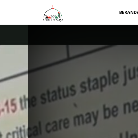
Spirit
BERAND
of
Aqsa