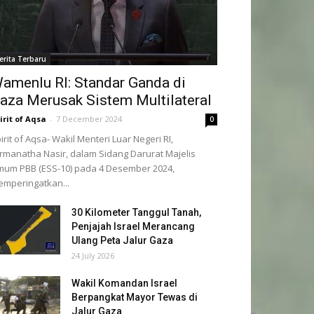
erita Terbaru
amenlu RI: Standar Ganda di
aza Merusak Sistem Multilateral
irit of Aqsa
-
7 December 2024
0
irit of Aqsa- Wakil Menteri Luar Negeri RI,
rmanatha Nasir, dalam Sidang Darurat Majelis
um PBB (ESS-10) pada 4 Desember 2024,
mperingatkan...
30 Kilometer Tanggul Tanah,
Penjajah Israel Merancang
Ulang Peta Jalur Gaza
24 July 2026
Wakil Komandan Israel
Berpangkat Mayor Tewas di
Jalur Gaza