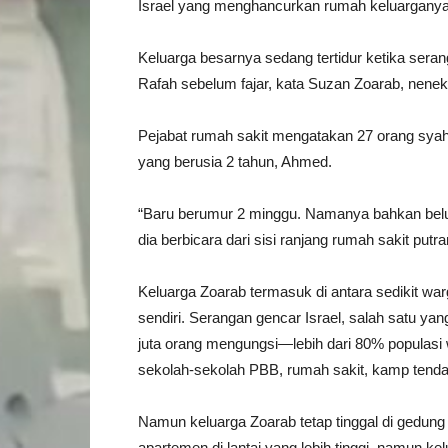
Israel yang menghancurkan rumah keluarganya
Keluarga besarnya sedang tertidur ketika ser
Rafah sebelum fajar, kata Suzan Zoarab, nenek
Pejabat rumah sakit mengatakan 27 orang syahid
yang berusia 2 tahun, Ahmed.
“Baru berumur 2 minggu. Namanya bahkan belum
dia berbicara dari sisi ranjang rumah sakit put
Keluarga Zoarab termasuk di antara sedikit war
sendiri. Serangan gencar Israel, salah satu ya
juta orang mengungsi—lebih dari 80% populas
sekolah-sekolah PBB, rumah sakit, kamp tenda 
Namun keluarga Zoarab tetap tinggal di gedung
apartemen di lantai yang lebih tinggi, namun ke