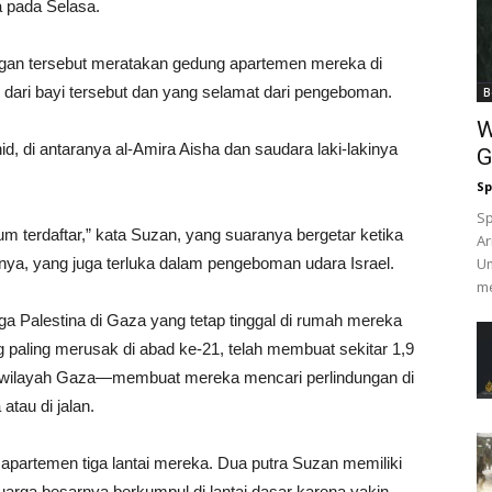
 pada Selasa.
angan tersebut meratakan gedung apartemen mereka di
 dari bayi tersebut dan yang selamat dari pengeboman.
B
W
, di antaranya al-Amira Aisha dan saudara laki-lakinya
G
Sp
Sp
 terdaftar,” kata Suzan, yang suaranya bergetar ketika
Ar
ranya, yang juga terluka dalam pengeboman udara Israel.
Um
me
ga Palestina di Gaza yang tetap tinggal di rumah mereka
ng paling merusak di abad ke-21, telah membuat sekitar 1,9
i wilayah Gaza—membuat mereka mencari perlindungan di
atau di jalan.
 apartemen tiga lantai mereka. Dua putra Suzan memiliki
luarga besarnya berkumpul di lantai dasar karena yakin