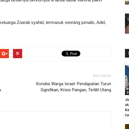
keluarga Zoarab syahid, termasuk seorang jurnalis, Adel,
Next article
Kondisi Warga Israel: Pendapatan Turun
a
Signifikan, Krisis Pangan, Terlilit Utang
B
Ju
ut
Ke
Is