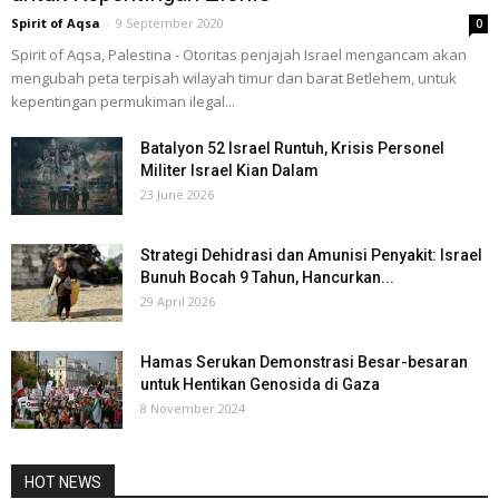
Spirit of Aqsa
-
9 September 2020
0
Spirit of Aqsa, Palestina - Otoritas penjajah Israel mengancam akan
mengubah peta terpisah wilayah timur dan barat Betlehem, untuk
kepentingan permukiman ilegal...
Batalyon 52 Israel Runtuh, Krisis Personel
Militer Israel Kian Dalam
23 June 2026
Strategi Dehidrasi dan Amunisi Penyakit: Israel
Bunuh Bocah 9 Tahun, Hancurkan...
29 April 2026
Hamas Serukan Demonstrasi Besar-besaran
untuk Hentikan Genosida di Gaza
8 November 2024
HOT NEWS