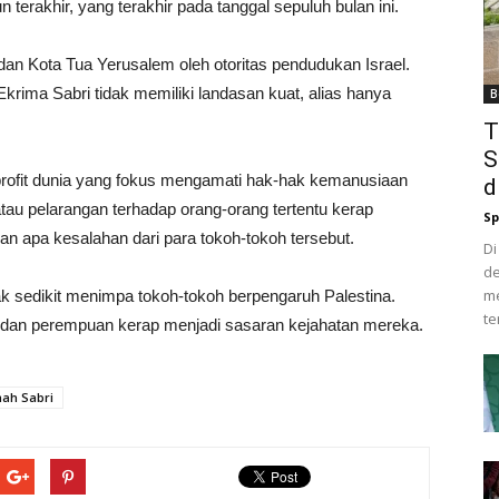
terakhir, yang terakhir pada tanggal sepuluh bulan ini.
i dan Kota Tua Yerusalem oleh otoritas pendudukan Israel.
rima Sabri tidak memiliki landasan kuat, alias hanya
B
T
S
profit dunia yang fokus mengamati hak-hak kemanusiaan
d
tau pelarangan terhadap orang-orang tertentu kerap
Sp
an apa kesalahan dari para tokoh-tokoh tersebut.
Di
d
me
ak sedikit menimpa tokoh-tokoh berpengaruh Palestina.
te
 dan perempuan kerap menjadi sasaran kejahatan mereka.
mah Sabri