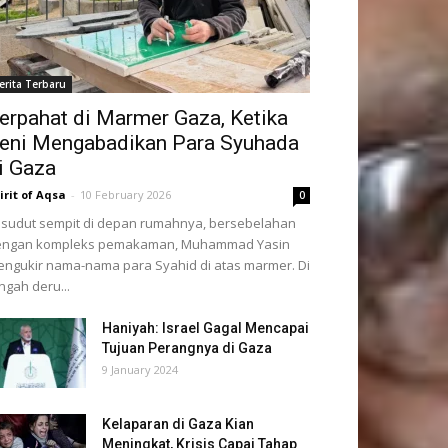
erita Terbaru
erpahat di Marmer Gaza, Ketika
eni Mengabadikan Para Syuhada
i Gaza
irit of Aqsa
-
10 February 2026
0
 sudut sempit di depan rumahnya, bersebelahan
engan kompleks pemakaman, Muhammad Yasin
ngukir nama-nama para Syahid di atas marmer. Di
ngah deru...
Haniyah: Israel Gagal Mencapai
Tujuan Perangnya di Gaza
9 January 2024
Kelaparan di Gaza Kian
Meningkat, Krisis Capai Tahap