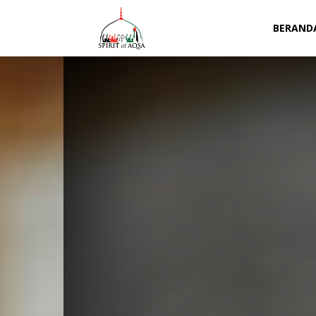
Spirit
BERAND
of
Aqsa