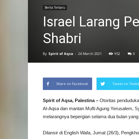
Berita Terbaru
Israel Larang P
Shabri
By
Spirit of Aqsa
-
26 March 2021
952
0
Share on Facebook
Tweet on Twitt
Spirit of Aqsa, Palestina –
Otoritas penduduka
Al-Aqsa dan mantan Mufti Agung Yerusalem, Sye
melarangnya bepergian selama dua bulan yang 
Dilansir di English Wafa, Jumat (26/3), Pengkhot