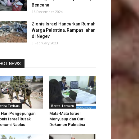
Bencana
16 December 2024
Zionis Israel Hancurkan Rumah
Warga Palestina, Rampas lahan
di Negev
3 February 2023
HOT NEWS
erita Terbaru
Berita Terbaru
 Hari Pengepungan
Mata-Mata Israel
onis Israel Rusak
Menyusup dan Curi
onomi Nablus
Dokumen Palestina