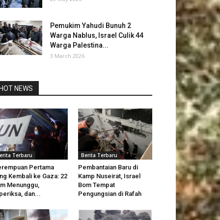
Pemukim Yahudi Bunuh 2
Warga Nablus, Israel Culik 44
Warga Palestina...
3 March 2026
HOT NEWS
erita Terbaru
Berita Terbaru
erempuan Pertama
Pembantaian Baru di
ng Kembali ke Gaza: 22
Kamp Nuseirat, Israel
am Menunggu,
Bom Tempat
periksa, dan...
Pengungsian di Rafah