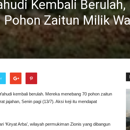
Yahudi Kembali Berulah,
 Pohon Zaitun Milik W
er
l Yahudi kembali berulah. Mereka menebang 70 pohon zaitun
arat jajahan, Senin pagi (13/7). Aksi keji itu mendapat
i ‘Kiryat Arba’, wilayah permukiman Zionis yang dibangun