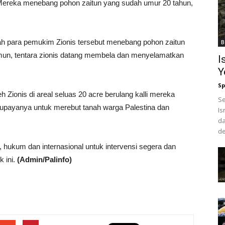
. Mereka menebang pohon zaitun yang sudah umur 20 tahun,
h para pemukim Zionis tersebut menebang pohon zaitun
B
Namun, tentara zionis datang membela dan menyelamatkan
I
Y
Sp
Zionis di areal seluas 20 acre berulang kalli mereka
Se
 upayanya untuk merebut tanah warga Palestina dan
Is
da
de
hukum dan internasional untuk intervensi segera dan
k ini.
(Admin/Palinfo)