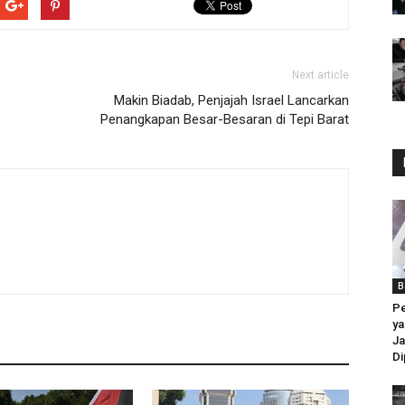
Next article
Makin Biadab, Penjajah Israel Lancarkan
Penangkapan Besar-Besaran di Tepi Barat
B
P
ya
J
Di