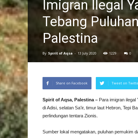
Imigran Ilegal 
Tebang Puluhan
Palestina
By
Spirit of Aqsa
-
13 July 2020
1229
0
Share on Facebook
Tweet on Twitt
Spirit of Aqsa, Palestina –
Para imigran ilega
di Adisi, selatan Sa’ir, timur laut Hebron, Tepi B
perlindungan tentara Zionis.
Sumber lokal mengatakan, puluhan pemukim dar