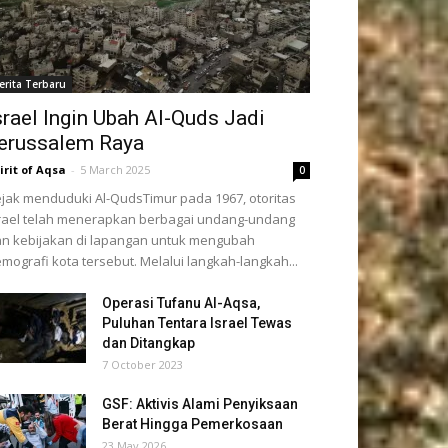
erita Terbaru
srael Ingin Ubah Al-Quds Jadi
erussalem Raya
irit of Aqsa
-
5 March 2025
0
jak menduduki Al-QudsTimur pada 1967, otoritas
rael telah menerapkan berbagai undang-undang
n kebijakan di lapangan untuk mengubah
mografi kota tersebut. Melalui langkah-langkah...
Operasi Tufanu Al-Aqsa,
Puluhan Tentara Israel Tewas
dan Ditangkap
7 October 2023
GSF: Aktivis Alami Penyiksaan
Berat Hingga Pemerkosaan
23 May 2026