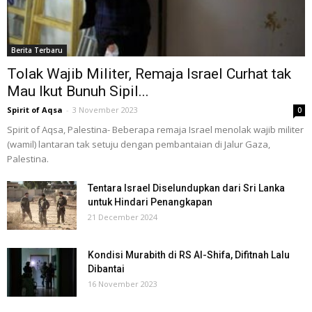
Berita Terbaru
Tolak Wajib Militer, Remaja Israel Curhat tak
Mau Ikut Bunuh Sipil...
Spirit of Aqsa
-
3 November 2023
0
Spirit of Aqsa, Palestina- Beberapa remaja Israel menolak wajib militer
(wamil) lantaran tak setuju dengan pembantaian di Jalur Gaza,
Palestina.
Tentara Israel Diselundupkan dari Sri Lanka
untuk Hindari Penangkapan
21 December 2024
Kondisi Murabith di RS Al-Shifa, Difitnah Lalu
Dibantai
16 November 2023