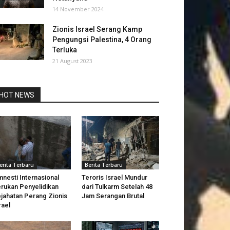
14 November 2024
Zionis Israel Serang Kamp
Pengungsi Palestina, 4 Orang
Terluka
21 August 2023
HOT NEWS
erita Terbaru
Berita Terbaru
nesti Internasional
Teroris Israel Mundur
rukan Penyelidikan
dari Tulkarm Setelah 48
jahatan Perang Zionis
Jam Serangan Brutal
rael