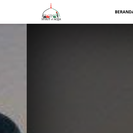
Spirit
BERAND
of
Aqsa