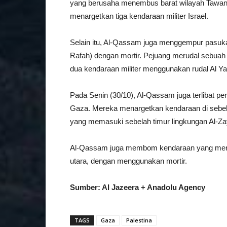
yang berusaha menembus barat wilayah Tawan (
menargetkan tiga kendaraan militer Israel.
Selain itu, Al-Qassam juga menggempur pasuka
Rafah) dengan mortir. Pejuang merudal sebuah k
dua kendaraan militer menggunakan rudal Al Ya
Pada Senin (30/10), Al-Qassam juga terlibat pert
Gaza. Mereka menargetkan kendaraan di sebela
yang memasuki sebelah timur lingkungan Al-Zay
Al-Qassam juga membom kendaraan yang menembu
utara, dengan menggunakan mortir.
Sumber: Al Jazeera + Anadolu Agency
TAGS
Gaza
Palestina