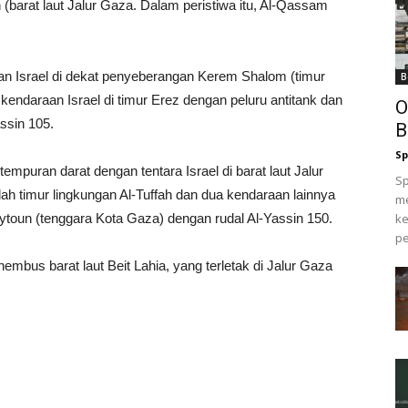
barat laut Jalur Gaza. Dalam peristiwa itu, Al-Qassam
n Israel di dekat penyeberangan Kerem Shalom (timur
B
endaraan Israel di timur Erez dengan peluru antitank dan
O
ssin 105.
B
Sp
empuran darat dengan tentara Israel di barat laut Jalur
Sp
h timur lingkungan Al-Tuffah dan dua kendaraan lainnya
me
toun (tenggara Kota Gaza) dengan rudal Al-Yassin 150.
ke
pe
s barat laut Beit Lahia, yang terletak di Jalur Gaza