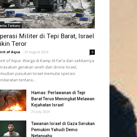
erita Terbaru
perasi Militer di Tepi Barat, Israel
ikin Teror
irit of Aqsa
-
29 August 2024
0
irit of Aqsa- Warga di Kamp Al-Far’a dan sekitarnya
rasakan gerakan aneh dari drone Israel,
mudian pasukan Israel memulai operasi
ndaratan tentara...
Hamas: Perlawanan di Tepi
Barat Terus Meningkat Melawan
Kejahatan Israel
25 July 2024
Tawanan Israel di Gaza Serukan
Pemukim Yahudi Demo
Netanyahu