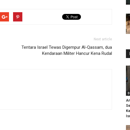
Next article
Tentara Israel Tewas Digempur Al-Qassam, dua
Kendaraan Militer Hancur Kena Rudal
B
Am
Se
Ke
Is