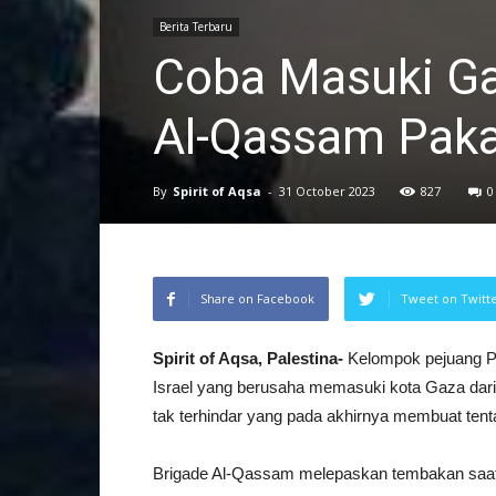
Berita Terbaru
Coba Masuki Gaz
Al-Qassam Pakai
By
Spirit of Aqsa
-
31 October 2023
827
0
Share on Facebook
Tweet on Twitt
Spirit of Aqsa, Palestina-
Kelompok pejuang Pa
Israel yang berusaha memasuki kota Gaza dari 
tak terhindar yang pada akhirnya membuat tent
Brigade Al-Qassam melepaskan tembakan saat 